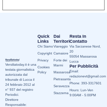
Quick
Dai
Resta In
Links
Territori
Contatto
Chi Siamo
Viareggio
Via Sarzanese Nord,
20
Copyright
Camaiore
55054 Massarosa
Privacy
Forte dei
Lucca
Versiliatoday.it è una
Marmi
Per Pubblicità
Cookies
testata giornalistica
Email:
Policy
Massarosa
autorizzata dal
redazionevt@gmail.com
Pietrasanta
tribunale di Lucca il
Phone: 393-3317601
24 febbraio 2012 al
Seravezza
n° 937 del registro
Hours: Lun-Ven
Stazzema
Periodici.
9:00AM - 5:00PM
Direttore
Responsabile: