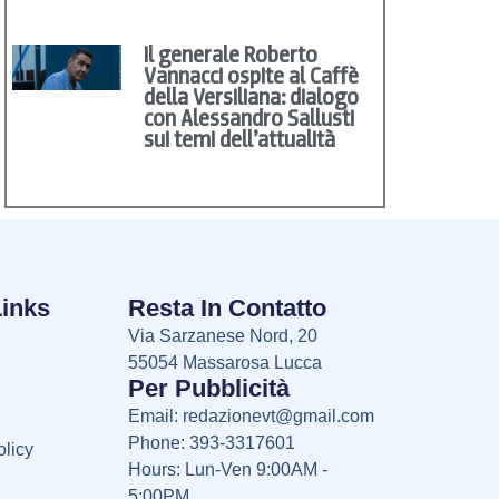
Il generale Roberto
Vannacci ospite al Caffè
della Versiliana: dialogo
con Alessandro Sallusti
sui temi dell’attualità
Links
Resta In Contatto
Via Sarzanese Nord, 20
55054 Massarosa Lucca
Per Pubblicità
Email:
redazionevt@gmail.com
Phone: 393-3317601
licy
Hours: Lun-Ven 9:00AM -
5:00PM