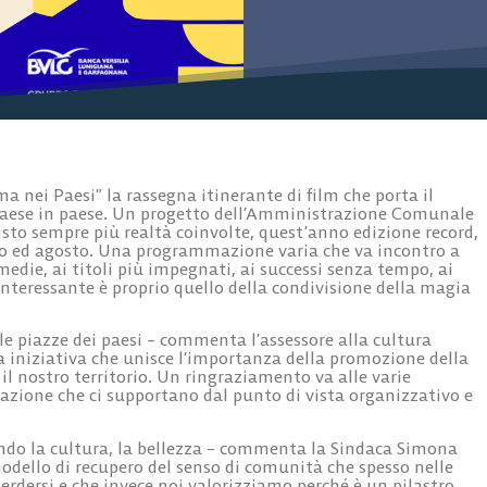
nei Paesi” la rassegna itinerante di film che porta il
i paese in paese. Un progetto dell’Amministrazione Comunale
isto sempre più realtà coinvolte, quest’anno edizione record,
lio ed agosto. Una programmazione varia che va incontro a
mmedie, ai titoli più impegnati, ai successi senza tempo, ai
 interessante è proprio quello della condivisione della magia
le piazze dei paesi – commenta l’assessore alla cultura
a iniziativa che unisce l’importanza della promozione della
il nostro territorio. Un ringraziamento va alle varie
frazione che ci supportano dal punto di vista organizzativo e
ndo la cultura, la bellezza – commenta la Sindaca Simona
dello di recupero del senso di comunità che spesso nelle
perdersi e che invece noi valorizziamo perché è un pilastro