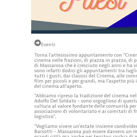
Eventi
Torna l’attesissimo appuntamento con “Cinema 
cinema nelle frazioni, di piazza in piazza, d
di Massarosa che è cresciuto negli anni e ha v
sono infatti dodici gli appuntamenti tra lug
tutti i gusti, dai classici del Cinema, alle co
film per piccoli e per grandi, ma l’aspetto più
del cinema all’aperto.
“Abbiamo ripreso la tradizione del cinema nel
Adolfo Del Soldato – sono orgoglioso di quest
cultura al valore fondante delle comunità per 
associazioni di volontariato e ai comitati di 
logistico”.
“Vogliamo vivere un’estate insieme condivide
Barsotti – Massarosa può essere davvero un mo
grandi città ma anche nei territori rischia di 