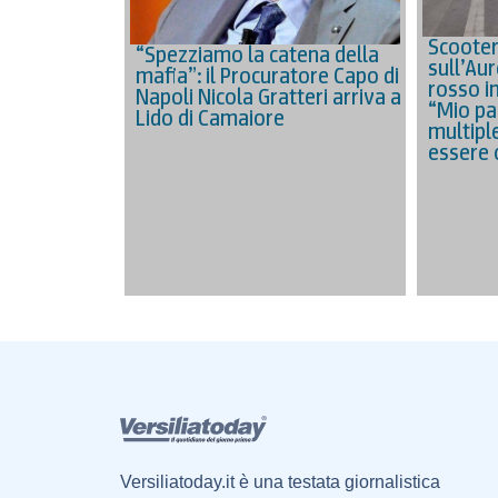
Scooter
“Spezziamo la catena della
sull’Aur
mafia”: il Procuratore Capo di
rosso in
Napoli Nicola Gratteri arriva a
“Mio pa
Lido di Camaiore
multipl
essere 
Versiliatoday.it è una testata giornalistica