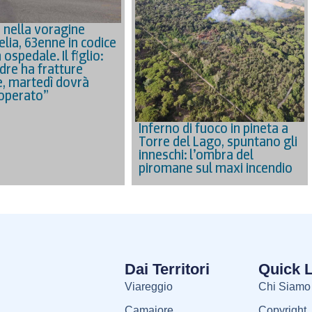
 nella voragine
elia, 63enne in codice
 ospedale. Il figlio:
dre ha fratture
e, martedì dovrà
operato”
Inferno di fuoco in pineta a
Torre del Lago, spuntano gli
inneschi: l’ombra del
piromane sul maxi incendio
Dai Territori
Quick 
Viareggio
Chi Siamo
Camaiore
Copyright