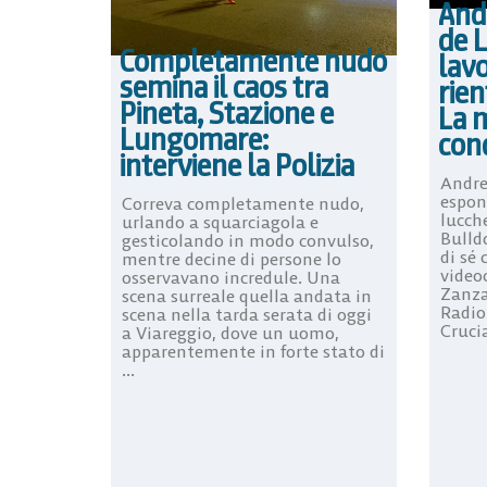
And
de L
Completamente nudo
lavo
semina il caos tra
rien
Pineta, Stazione e
La m
Lungomare:
con
interviene la Polizia
Andre
espon
Correva completamente nudo,
lucche
urlando a squarciagola e
Bulldo
gesticolando in modo convulso,
di sé 
mentre decine di persone lo
video
osservavano incredule. Una
Zanza
scena surreale quella andata in
Radio
scena nella tarda serata di oggi
Crucia
a Viareggio, dove un uomo,
apparentemente in forte stato di
...