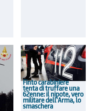
Finto carabiniere
tenta di truffare una
62enne: il nipote, vero
militare dell’Arma, lo
smaschera