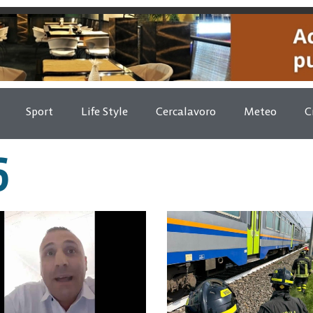
Sport
Life Style
Cercalavoro
Meteo
C
6