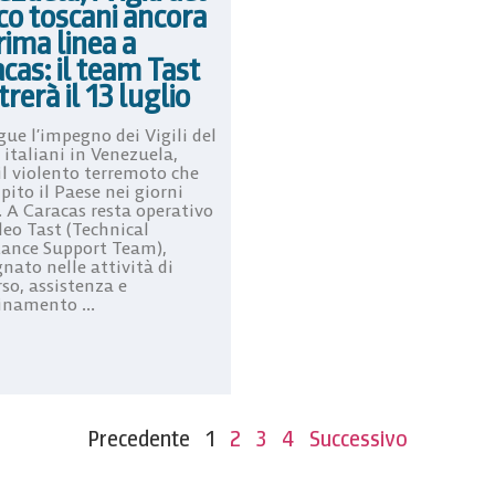
co toscani ancora
rima linea a
cas: il team Tast
trerà il 13 luglio
ue l’impegno dei Vigili del
 italiani in Venezuela,
il violento terremoto che
pito il Paese nei giorni
. A Caracas resta operativo
leo Tast (Technical
tance Support Team),
nato nelle attività di
so, assistenza e
inamento ...
Precedente
1
2
3
4
Successivo