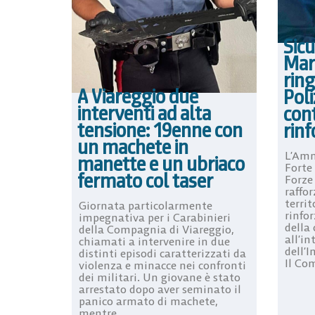
Sicu
Mar
ring
A Viareggio due
Poli
interventi ad alta
cont
tensione: 19enne con
rinf
un machete in
L’Amm
manette e un ubriaco
Forte
fermato col taser
Forze 
raffo
territ
Giornata particolarmente
rinfor
impegnativa per i Carabinieri
della 
della Compagnia di Viareggio,
all’i
chiamati a intervenire in due
dell’
distinti episodi caratterizzati da
Il Com
violenza e minacce nei confronti
dei militari. Un giovane è stato
arrestato dopo aver seminato il
panico armato di machete,
mentre ...