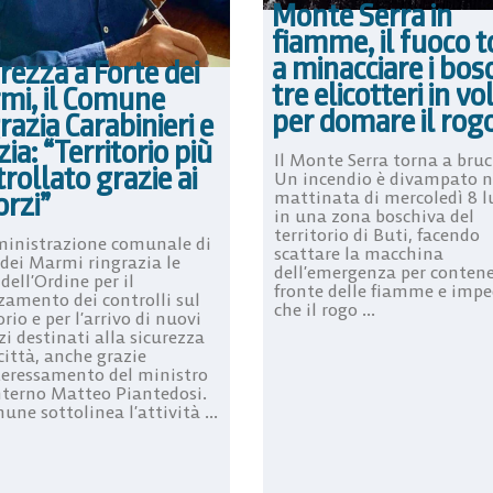
Monte Serra in
fiamme, il fuoco 
a minacciare i bosc
rezza a Forte dei
tre elicotteri in vo
mi, il Comune
per domare il rog
razia Carabinieri e
zia: “Territorio più
Il Monte Serra torna a bruc
rollato grazie ai
Un incendio è divampato n
orzi”
mattinata di mercoledì 8 l
in una zona boschiva del
territorio di Buti, facendo
inistrazione comunale di
scattare la macchina
 dei Marmi ringrazia le
dell’emergenza per contene
dell’Ordine per il
fronte delle fiamme e impe
rzamento dei controlli sul
che il rogo ...
orio e per l’arrivo di nuovi
zi destinati alla sicurezza
città, anche grazie
nteressamento del ministro
Interno Matteo Piantedosi.
une sottolinea l’attività ...