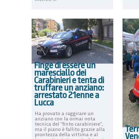
Finge di essere un
maresciallo dei
Carabinieri e tenta di
truffare un anziano:
arrestato 21enne a
Lucca
Ha provato a raggirare un
anziano con la ormai nota
tecnica del “finto carabiniere”,
Ter
ma il piano è fallito grazie alla
Vene
prontezza della vittima e al