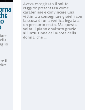
Aveva escogitato il solito
torna
raggiro: presentarsi come
carabiniere e convincere una
hi:
vittima a consegnare gioielli con
lo
la scusa di una verifica legata a
un presunto reato. Ma questa
o
volta il piano è saltato grazie
all’intuizione del nipote della
iare.
donna, che ...
ella
uglio
re il
dire