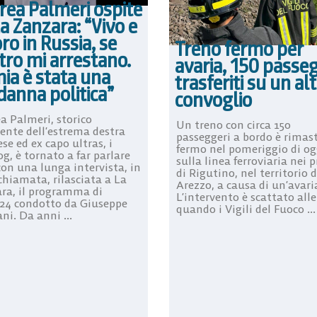
rea Palmeri ospite
a Zanzara: “Vivo e
ro in Russia, se
Treno fermo per
tro mi arrestano.
avaria, 150 passe
ia è stata una
trasferiti su un al
danna politica”
convoglio
a Palmeri, storico
Un treno con circa 150
ente dell’estrema destra
passeggeri a bordo è rimas
se ed ex capo ultras, i
fermo nel pomeriggio di og
g, è tornato a far parlare
sulla linea ferroviaria nei p
con una lunga intervista, in
di Rigutino, nel territorio d
chiamata, rilasciata a La
Arezzo, a causa di un’avari
ra, il programma di
L’intervento è scattato alle
24 condotto da Giuseppe
quando i Vigili del Fuoco ...
ni. Da anni ...