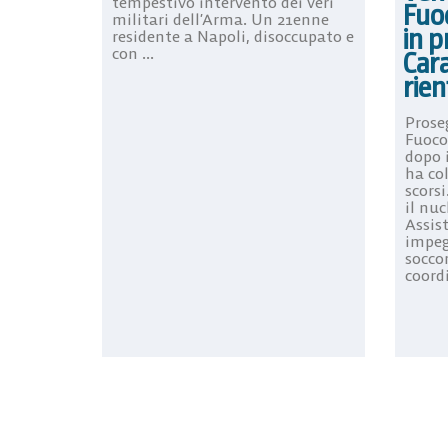
tempestivo intervento dei veri
Fuo
militari dell’Arma. Un 21enne
in p
residente a Napoli, disoccupato e
con ...
Cara
rien
Proseg
Fuoco
dopo 
ha col
scorsi
il nuc
Assis
impeg
soccor
coord