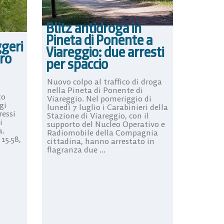
Blitz antidroga in
Pineta di Ponente a
ggeri
Viareggio: due arresti
tro
per spaccio
Nuovo colpo al traffico di droga
nella Pineta di Ponente di
to
Viareggio. Nel pomeriggio di
gi
lunedì 7 luglio i Carabinieri della
ressi
Stazione di Viareggio, con il
i
supporto del Nucleo Operativo e
a.
Radiomobile della Compagnia
 15.58,
cittadina, hanno arrestato in
flagranza due ...