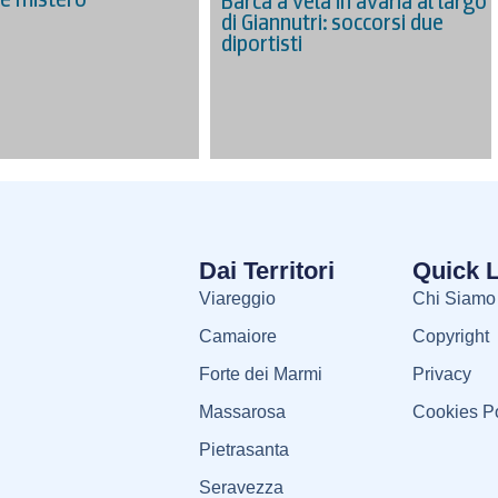
Barca a vela in avaria al largo
di Giannutri: soccorsi due
diportisti
Dai Territori
Quick 
Viareggio
Chi Siamo
Camaiore
Copyright
Forte dei Marmi
Privacy
Massarosa
Cookies Po
Pietrasanta
Seravezza