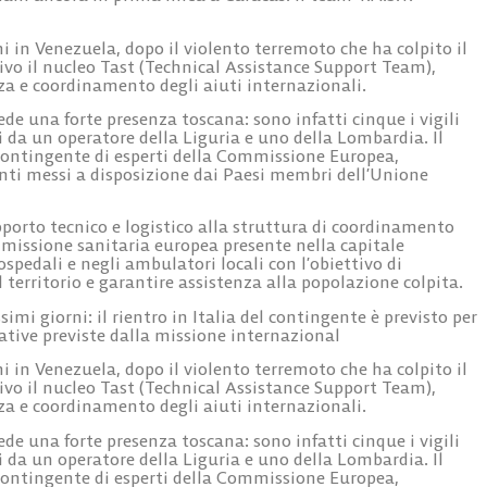
ni in Venezuela, dopo il violento terremoto che ha colpito il
ivo il nucleo
Tast (Technical Assistance Support Team)
,
nza e coordinamento degli aiuti internazionali.
vede una forte presenza toscana: sono infatti
cinque i vigili
ti da un operatore della Liguria e uno della Lombardia. Il
contingente di esperti della
Commissione Europea
,
rventi messi a disposizione dai Paesi membri dell’Unione
pporto tecnico e logistico alla struttura di coordinamento
missione sanitaria europea presente nella capitale
spedali e negli ambulatori locali con l’obiettivo di
l territorio e garantire assistenza alla popolazione colpita.
simi giorni: il rientro in Italia del contingente è previsto per
rative previste dalla missione internazional
ni in Venezuela, dopo il violento terremoto che ha colpito il
ivo il nucleo
Tast (Technical Assistance Support Team)
,
nza e coordinamento degli aiuti internazionali.
vede una forte presenza toscana: sono infatti
cinque i vigili
ti da un operatore della Liguria e uno della Lombardia. Il
contingente di esperti della
Commissione Europea
,