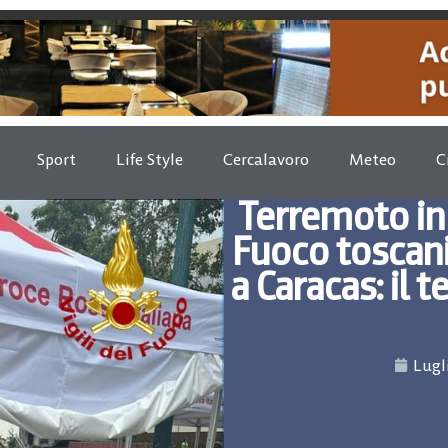
Sport
Life Style
Cercalavoro
Meteo
C
Terremoto in 
Fuoco toscani
a Caracas: il t
Lugl