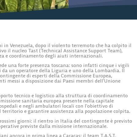
ni in Venezuela, dopo il violento terremoto che ha colpito il
ivo il nucleo
Tast (Technical Assistance Support Team)
,
nza e coordinamento degli aiuti internazionali.
vede una forte presenza toscana: sono infatti
cinque i vigili
ti da un operatore della Liguria e uno della Lombardia. Il
contingente di esperti della
Commissione Europea
,
rventi messi a disposizione dai Paesi membri dell’Unione
pporto tecnico e logistico alla struttura di coordinamento
missione sanitaria europea presente nella capitale
spedali e negli ambulatori locali con l’obiettivo di
l territorio e garantire assistenza alla popolazione colpita.
rossimi giorni: il rientro in Italia del contingente è previsto
 operative previste dalla missione internazionale.
iani ancora in prima linea a Caracas: il team T.A.S.T.