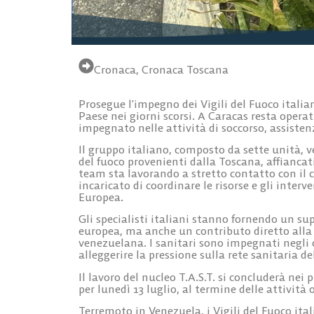
Cronaca
,
Cronaca Toscana
Prosegue l’impegno dei Vigili del Fuoco italia
Paese nei giorni scorsi. A Caracas resta operat
impegnato nelle attività di soccorso, assiste
Il gruppo italiano, composto da
sette unità
, 
del fuoco provenienti dalla Toscana
, affianca
team sta lavorando a stretto contatto con il 
incaricato di coordinare le risorse e gli inte
Europea.
Gli specialisti italiani stanno fornendo un su
europea, ma anche un contributo diretto alla 
venezuelana. I sanitari sono impegnati negli o
alleggerire la pressione sulla rete sanitaria de
Il lavoro del nucleo T.A.S.T. si concluderà nei p
per
lunedì 13 luglio
, al termine delle attività
Terremoto in Venezuela, i Vigili del Fuoco ital