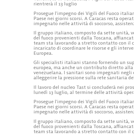
rientrerà il 13 luglio
Prosegue l’impegno dei Vigili del Fuoco italia
Paese nei giorni scorsi. A Caracas resta operat
impegnato nelle attività di soccorso, assiste
Il gruppo italiano, composto da
sette unità
, 
del fuoco provenienti dalla Toscana
, affianca
team sta lavorando a stretto contatto con il 
incaricato di coordinare le risorse e gli inte
Europea.
Gli specialisti italiani stanno fornendo un su
europea, ma anche un contributo diretto alla 
venezuelana. I sanitari sono impegnati negli o
alleggerire la pressione sulla rete sanitaria de
Il lavoro del nucleo Tast si concluderà nei pros
lunedì 13 luglio
, al termine delle attività ope
Prosegue l’impegno dei Vigili del Fuoco italia
Paese nei giorni scorsi. A Caracas resta operat
impegnato nelle attività di soccorso, assiste
Il gruppo italiano, composto da
sette unità
, 
del fuoco provenienti dalla Toscana
, affianca
team sta lavorando a stretto contatto con il 