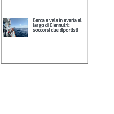
Barca a vela in avaria al
largo di Giannutri:
soccorsi due diportisti