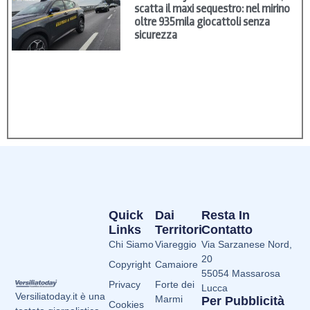
scatta il maxi sequestro: nel mirino
oltre 935mila giocattoli senza
sicurezza
Quick
Dai
Resta In
Links
Territori
Contatto
Chi Siamo
Viareggio
Via Sarzanese Nord,
20
Copyright
Camaiore
55054 Massarosa
Privacy
Forte dei
Lucca
Versiliatoday.it è una
Marmi
Per Pubblicità
Cookies