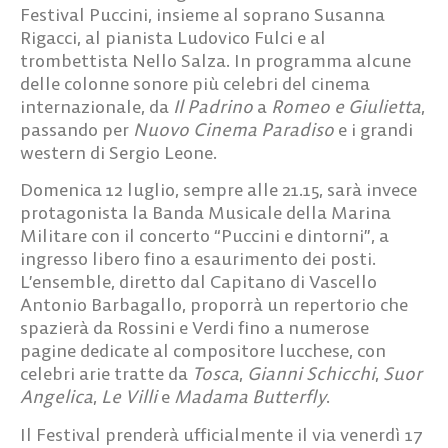
Festival Puccini, insieme al soprano Susanna
Rigacci, al pianista Ludovico Fulci e al
trombettista Nello Salza. In programma alcune
delle colonne sonore più celebri del cinema
internazionale, da
Il Padrino
a
Romeo e Giulietta
,
passando per
Nuovo Cinema Paradiso
e i grandi
western di Sergio Leone.
Domenica 12 luglio, sempre alle 21.15, sarà invece
protagonista la Banda Musicale della Marina
Militare con il concerto
“Puccini e dintorni”
, a
ingresso libero fino a esaurimento dei posti.
L’ensemble, diretto dal Capitano di Vascello
Antonio Barbagallo, proporrà un repertorio che
spazierà da Rossini e Verdi fino a numerose
pagine dedicate al compositore lucchese, con
celebri arie tratte da
Tosca
,
Gianni Schicchi
,
Suor
Angelica
,
Le Villi
e
Madama Butterfly
.
Il Festival prenderà ufficialmente il via venerdì 17