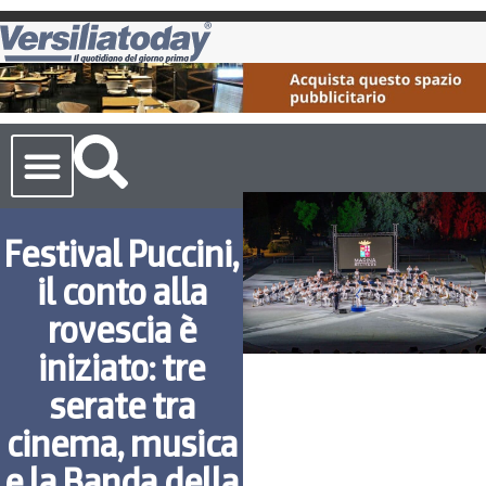
Cronaca Toscana
Festival Puccini,
il conto alla
rovescia è
iniziato: tre
serate tra
cinema, musica
e la Banda della