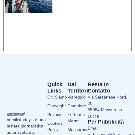
Quick
Dai
Resta In
Links
Territori
Contatto
Chi Siamo
Viareggio
Via Sarzanese Nord,
20
Copyright
Camaiore
55054 Massarosa
Privacy
Forte dei
Lucca
Versiliatoday.it è una
Marmi
Per Pubblicità
Cookies
testata giornalistica
Email:
Policy
Massarosa
autorizzata dal
redazionevt@gmail.com