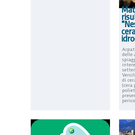
Mate
risu
“Nes
cera
idro
Arpat
delle 
spiag
intere
sette
Versil
di cer
(cera 
poliet
prese
perico