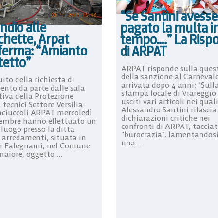
“Se Santini avesse
ndio alle
pagato la multa i
chette, Arpat
tempo….” La Risp
ferma: “Amianto
di ARPAT
tetto”
ARPAT risponde sulla ques
della sanzione al Carneval
ito della richiesta di
arrivata dopo 4 anni: “Sull
ento da parte dalle sala
stampa locale di Viareggio
tiva della Protezione
usciti vari articoli nei quali 
, tecnici Settore Versilia-
Alessandro Santini rilascia
ciuccoli ARPAT mercoledì
dichiarazioni critiche nei
embre hanno effettuato un
confronti di ARPAT, tacciat
lluogo presso la ditta
“burocrazia”, lamentandosi
arredamenti, situata in
una ...
ei Falegnami, nel Comune
aiore, oggetto ...