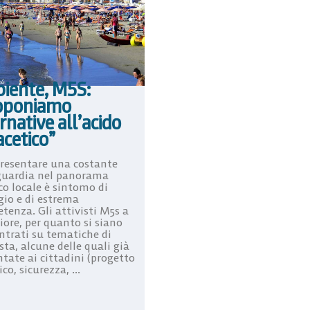
iente, M5S:
oponiamo
rnative all’acido
cetico”
resentare una costante
uardia nel panorama
co locale è sintomo di
gio e di estrema
tenza. Gli attivisti M5s a
ore, per quanto si siano
ntrati su tematiche di
ta, alcune delle quali già
tate ai cittadini (progetto
ico, sicurezza, ...