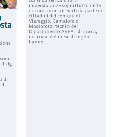
maleodoranze soprattutto nelle
ore notturne, ricevuti da parte di
n
cittadini dei comuni di
Viareggio, Camaiore e
osta
Massarosa, tecnici del
Dipartimento ARPAT di Lucca,
nel corso del mese di luglio
hanno ...
tione
e
a
 sono
il sig.
a di
 di