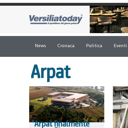
News
Cronaca
Politica
Eventi
Arpat
“Arpat finalmente