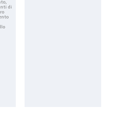
to,
nti di
ro
ento
llo