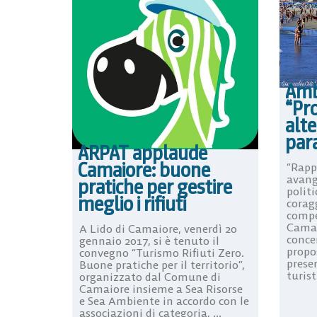
Amb
“Pr
alte
para
ARPAT applaude
Camaiore: buone
“Rapp
avang
pratiche per gestire
politi
meglio i rifiuti
corag
compe
Camai
A Lido di Camaiore, venerdì 20
conce
gennaio 2017, si è tenuto il
propos
convegno “Turismo Rifiuti Zero.
presen
Buone pratiche per il territorio”,
turist
organizzato dal Comune di
Camaiore insieme a Sea Risorse
e Sea Ambiente in accordo con le
associazioni di categoria, ...