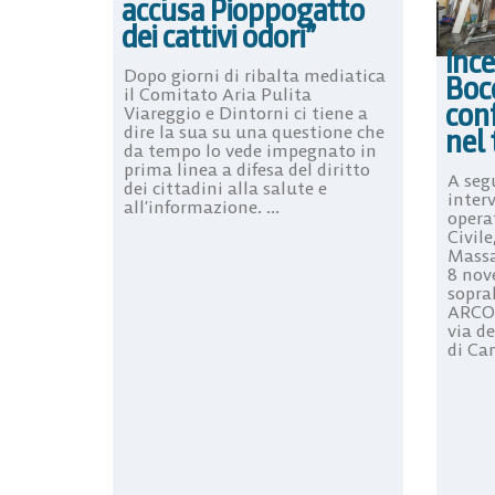
accusa Pioppogatto
dei cattivi odori”
Ince
Dopo giorni di ribalta mediatica
Boc
il Comitato Aria Pulita
con
Viareggio e Dintorni ci tiene a
dire la sua su una questione che
nel 
da tempo lo vede impegnato in
prima linea a difesa del diritto
A segu
dei cittadini alla salute e
interv
all’informazione. ...
opera
Civile
Massa
8 nov
sopra
ARCO 
via d
di Cam