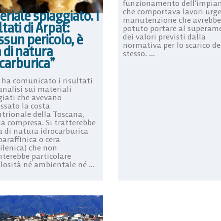
funzionamento dell’impian
che comportava lavori urge
riale spiaggiato. I
manutenzione che avrebbe
ltati di Arpat:
potuto portare al superam
sun pericolo, è
dei valori previsti dalla
normativa per lo scarico de
 di natura
stesso. ...
carburica”
 ha comunicato i risultati
analisi sui materiali
giati che avevano
ssato la costa
ntrionale della Toscana,
ia compresa. Si tratterebbe
a di natura idrocarburica
paraffinica o cera
ilenica) che non
nterebbe particolare
losità né ambientale né ...