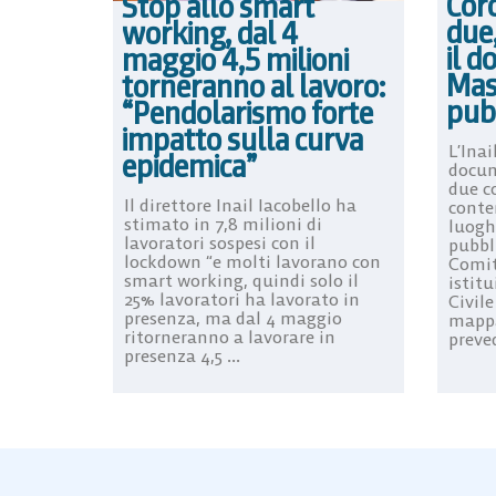
Cor
Stop allo smart
due,
working, dal 4
il d
maggio 4,5 milioni
Mas
torneranno al lavoro:
pubb
“Pendolarismo forte
impatto sulla curva
L’Inai
epidemica”
docum
due c
Il direttore Inail Iacobello ha
conte
stimato in 7,8 milioni di
luoghi
lavoratori sospesi con il
pubbl
lockdown “e molti lavorano con
Comit
smart working, quindi solo il
istitu
25% lavoratori ha lavorato in
Civil
presenza, ma dal 4 maggio
mappa
ritorneranno a lavorare in
preved
presenza 4,5 ...