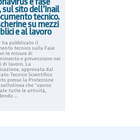
onavirus e fase
 sul sito dell’Inail
ocumento tecnico.
cherine su mezzi
lici e al lavoro
l ha pubblicato il
ento tecnico sulla Fase
on le misure di
nimento e prevenzione nei
 di lavoro. La
icazione, approvata dal
ato Tecnico Scientifico
ito presso la Protezione
e sottolinea che “vanno
te tutte le attività,
endo ...