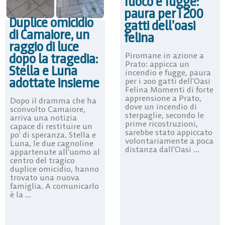
fuoco e fugge:
paura per i 200
Duplice omicidio
gatti dell’oasi
di Camaiore, un
felina
raggio di luce
dopo la tragedia:
Piromane in azione a
Prato: appicca un
Stella e Luna
incendio e fugge, paura
adottate insieme
per i 200 gatti dell’Oasi
Felina Momenti di forte
apprensione a Prato,
Dopo il dramma che ha
dove un incendio di
sconvolto Camaiore,
sterpaglie, secondo le
arriva una notizia
prime ricostruzioni,
capace di restituire un
sarebbe stato appiccato
po’ di speranza. Stella e
volontariamente a poca
Luna, le due cagnoline
distanza dall’Oasi ...
appartenute all’uomo al
centro del tragico
duplice omicidio, hanno
trovato una nuova
famiglia. A comunicarlo
è la ...