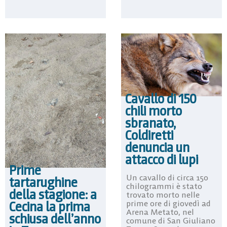
Cavallo di 150
chili morto
sbranato,
Coldiretti
denuncia un
attacco di lupi
Prime
Un cavallo di circa 150
tartarughine
chilogrammi è stato
della stagione: a
trovato morto nelle
Cecina la prima
prime ore di giovedì ad
Arena Metato, nel
schiusa dell’anno
comune di San Giuliano