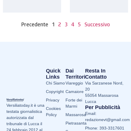
Precedente
1
2
3
4
5
Successivo
Quick
Dai
Resta In
Links
Territori
Contatto
Chi Siamo
Viareggio
Via Sarzanese Nord,
20
Copyright
Camaiore
55054 Massarosa
Privacy
Forte dei
Lucca
Versiliatoday.it è una
Marmi
Per Pubblicità
Cookies
testata giornalistica
Email:
Policy
Massarosa
autorizzata dal
redazionevt@gmail.com
Pietrasanta
tribunale di Lucca il
Phone: 393-3317601
24 febbraio 2012 al