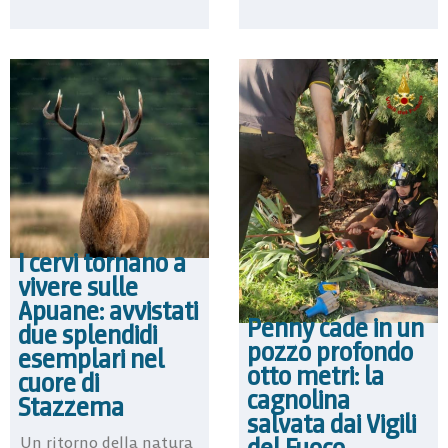
I cervi tornano a
vivere sulle
Apuane: avvistati
Penny cade in un
due splendidi
pozzo profondo
esemplari nel
otto metri: la
cuore di
cagnolina
Stazzema
salvata dai Vigili
del Fuoco
Un ritorno della natura