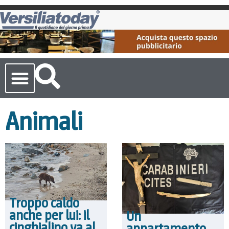
Cronaca Toscana
Animali
Troppo caldo
anche per lui: il
Un
cinghialino va al
appartamento,