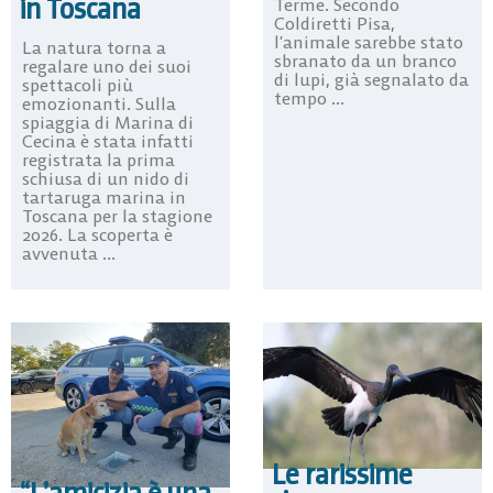
in Toscana
Terme. Secondo
Coldiretti Pisa,
l’animale sarebbe stato
La natura torna a
sbranato da un branco
regalare uno dei suoi
di lupi, già segnalato da
spettacoli più
tempo ...
emozionanti. Sulla
spiaggia di Marina di
Cecina è stata infatti
registrata la prima
schiusa di un nido di
tartaruga marina in
Toscana per la stagione
2026. La scoperta è
avvenuta ...
Le rarissime
“L’amicizia è una