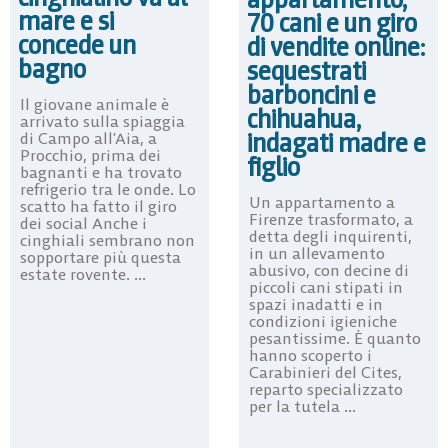
mare e si
70 cani e un giro
concede un
di vendite online:
bagno
sequestrati
barboncini e
Il giovane animale è
chihuahua,
arrivato sulla spiaggia
indagati madre e
di Campo all’Aia, a
Procchio, prima dei
figlio
bagnanti e ha trovato
refrigerio tra le onde. Lo
Un appartamento a
scatto ha fatto il giro
Firenze trasformato, a
dei social Anche i
detta degli inquirenti,
cinghiali sembrano non
in un allevamento
sopportare più questa
abusivo, con decine di
estate rovente. ...
piccoli cani stipati in
spazi inadatti e in
condizioni igieniche
pesantissime. È quanto
hanno scoperto i
Carabinieri del Cites,
reparto specializzato
per la tutela ...