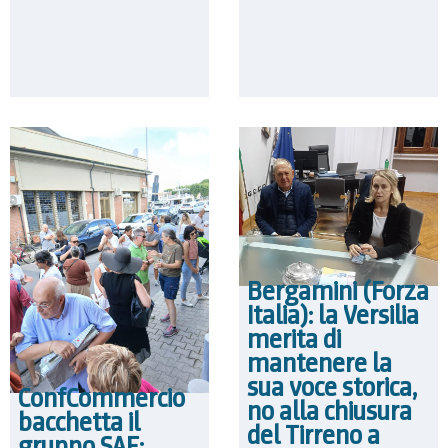
Bergamini (Forza
Italia): la Versilia
merita di
mantenere la
sua voce storica,
ConfCommercio
no alla chiusura
bacchetta il
del Tirreno a
gruppo SAE: