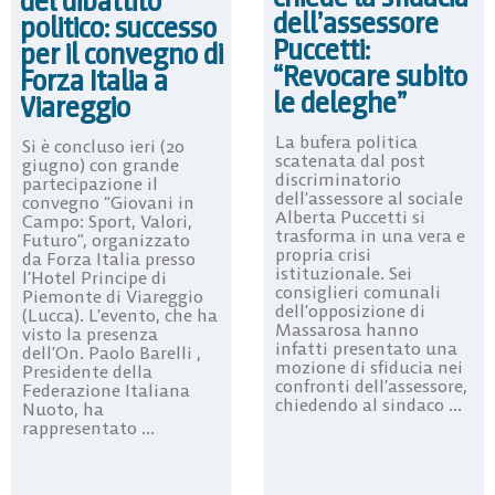
del dibattito
dell’assessore
politico: successo
Puccetti:
per il convegno di
“Revocare subito
Forza Italia a
le deleghe”
Viareggio
La bufera politica
Si è concluso ieri (20
scatenata dal post
giugno) con grande
discriminatorio
partecipazione il
dell’assessore al sociale
convegno “Giovani in
Alberta Puccetti si
Campo: Sport, Valori,
trasforma in una vera e
Futuro”, organizzato
propria crisi
da Forza Italia presso
istituzionale. Sei
l’Hotel Principe di
consiglieri comunali
Piemonte di Viareggio
dell’opposizione di
(Lucca). L’evento, che ha
Massarosa hanno
visto la presenza
infatti presentato una
dell’On. Paolo Barelli ,
mozione di sfiducia nei
Presidente della
confronti dell’assessore,
Federazione Italiana
chiedendo al sindaco ...
Nuoto, ha
rappresentato ...