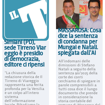
MASSAROSA: Cosa
dice la sentenza
di condanna per
Simiani (PD),
Mungai e Natali.
sede Tirreno Viar
spiegata dall’AI
eggio è presidio
di democrazia,
All’indomani delle
editore ci ripensi
dimissioni di Stefano
Natali a seguito della
“La chiusura della
sentenza 90/2025 della
redazione storica de Il
corte dei conti
Tirreno di Viareggio
cerchiamo di spiegare in
rappresenta una ferita
parole comprensibili a
profonda per la Versilia
tutti cosa dice il lungo
e un colpo all’intero
documento che prende
sistema
in considerazione la
dell’informazione
storia contabile del
locale. Ribadiamo la
comune di Masarosa dal