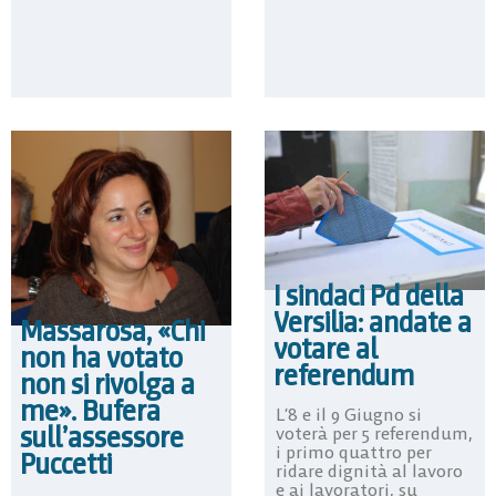
I sindaci Pd della
Versilia: andate a
Massarosa, «Chi
votare al
non ha votato
referendum
non si rivolga a
me». Bufera
L’8 e il 9 Giugno si
sull’assessore
voterà per 5 referendum,
i primo quattro per
Puccetti
ridare dignità al lavoro
e ai lavoratori, su