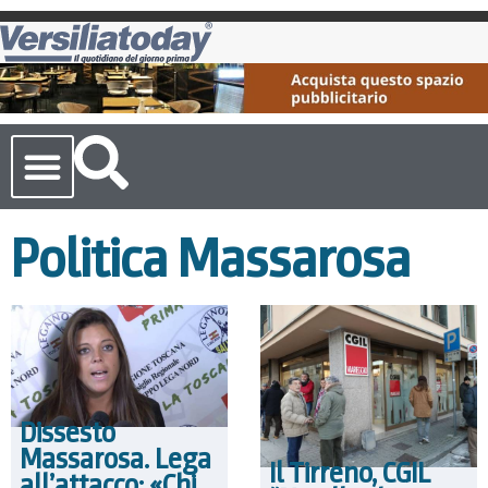
Cronaca Toscana
Politica Massarosa
Dissesto
Massarosa. Lega
Il Tirreno, CGIL
all’attacco: «Chi