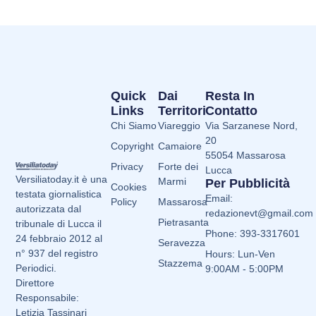
Quick
Dai
Resta In
Links
Territori
Contatto
Chi Siamo
Viareggio
Via Sarzanese Nord,
20
Copyright
Camaiore
55054 Massarosa
Privacy
Forte dei
Lucca
Versiliatoday.it è una
Marmi
Per Pubblicità
Cookies
testata giornalistica
Email:
Policy
Massarosa
autorizzata dal
redazionevt@gmail.com
Pietrasanta
tribunale di Lucca il
Phone: 393-3317601
24 febbraio 2012 al
Seravezza
n° 937 del registro
Hours: Lun-Ven
Stazzema
Periodici.
9:00AM - 5:00PM
Direttore
Responsabile:
Letizia Tassinari