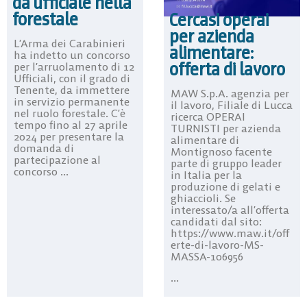
da ufficiale nella
forestale
Cercasi operai
per azienda
L’Arma dei Carabinieri
alimentare:
ha indetto un concorso
offerta di lavoro
per l’arruolamento di 12
Ufficiali, con il grado di
Tenente, da immettere
MAW S.p.A. agenzia per
in servizio permanente
il lavoro, Filiale di Lucca
nel ruolo forestale. C’è
ricerca OPERAI
tempo fino al 27 aprile
TURNISTI per azienda
2024 per presentare la
alimentare di
domanda di
Montignoso facente
partecipazione al
parte di gruppo leader
concorso ...
in Italia per la
produzione di gelati e
ghiaccioli. Se
interessato/a all’offerta
candidati dal sito:
https://www.maw.it/off
erte-di-lavoro-MS-
MASSA-106956
...