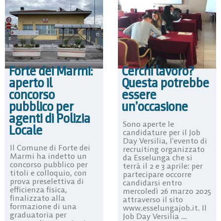
Forte dei Marmi:
Cerchi lavoro?
aperto il
Questa potrebbe
concorso
essere
pubblico per
un’occasione
agenti di Polizia
Sono aperte le
Locale
candidature per il Job
Day Versilia, l’evento di
Il Comune di Forte dei
recruiting organizzato
Marmi ha indetto un
da Esselunga che si
concorso pubblico per
terrà il 2 e 3 aprile: per
titoli e colloquio, con
partecipare occorre
prova preselettiva di
candidarsi entro
efficienza fisica,
mercoledì 26 marzo 2025
finalizzato alla
attraverso il sito
formazione di una
www.esselungajob.it. Il
graduatoria per
Job Day Versilia ...