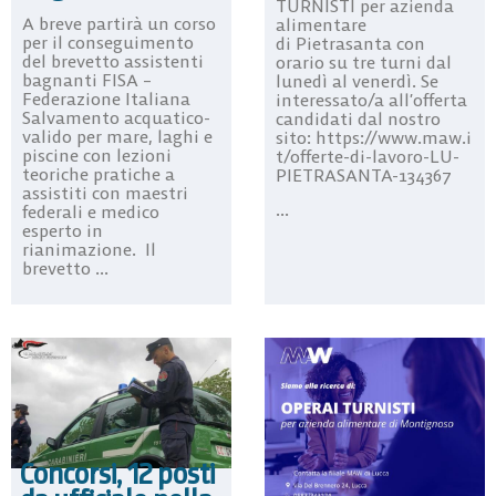
TURNISTI per azienda
A breve partirà un corso
alimentare
per il conseguimento
di Pietrasanta con
del brevetto assistenti
orario su tre turni dal
bagnanti FISA –
lunedì al venerdì. Se
Federazione Italiana
interessato/a all’offerta
Salvamento acquatico-
candidati dal nostro
valido per mare, laghi e
sito: https://www.maw.i
piscine con lezioni
t/offerte-di-lavoro-LU-
teoriche pratiche a
PIETRASANTA-134367
assistiti con maestri
...
federali e medico
esperto in
rianimazione. Il
brevetto ...
Concorsi, 12 posti