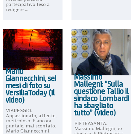
partecipativo teso a
redigere ...
Mario
Massimo
Giannecchini, sei
Mallegni: “Sulla
mesi di foto su
questione Tallio il
VersiliaToday (il
sindaco Lombardi
video)
ha sbagliato
VIAREGGIO.
tutto” (video)
Appassionato, attento,
meticoloso. E ancora
PIETRASANTA.
puntale, mai scontato.
Massimo Mallegni, ex
Mario Giannecchini,
sindaco di Pietrasanta,