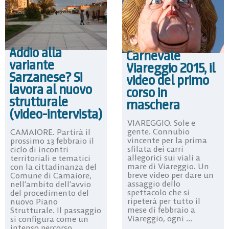
Addio alla
Carnevale
variante
Viareggio 2015, il
Sarzanese? Si
video del primo
lavora al nuovo
corso in
strutturale
maschera
(video-intervista)
VIAREGGIO. Sole e
gente. Connubio
CAMAIORE. Partirà il
vincente per la prima
prossimo 13 febbraio il
sfilata dei carri
ciclo di incontri
allegorici sui viali a
territoriali e tematici
mare di Viareggio. Un
con la cittadinanza del
breve video per dare un
Comune di Camaiore,
assaggio dello
nell’ambito dell’avvio
spettacolo che si
del procedimento del
ripeterà per tutto il
nuovo Piano
mese di febbraio a
Strutturale. Il passaggio
Viareggio, ogni ...
si configura come un
intenso percorso