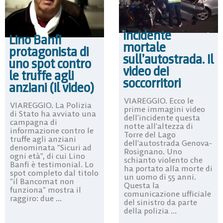
Incidente
Lino Banfi
mortale
protagonista di
sull’autostrada. Il
uno spot contro
video dei
le truffe agli
soccorritori
anziani (il video)
VIAREGGIO. Ecco le
VIAREGGIO. La Polizia
prime immagini video
di Stato ha avviato una
dell’incidente questa
campagna di
notte all’altezza di
informazione contro le
Torre del Lago
truffe agli anziani
dell’autostrada Genova-
denominata “Sicuri ad
Rosignano. Uno
ogni età”, di cui Lino
schianto violento che
Banfi è testimonial. Lo
ha portato alla morte di
spot completo dal titolo
un uomo di 55 anni.
“il Bancomat non
Questa la
funziona” mostra il
comunicazione ufficiale
raggiro: due ...
del sinistro da parte
della polizia ...