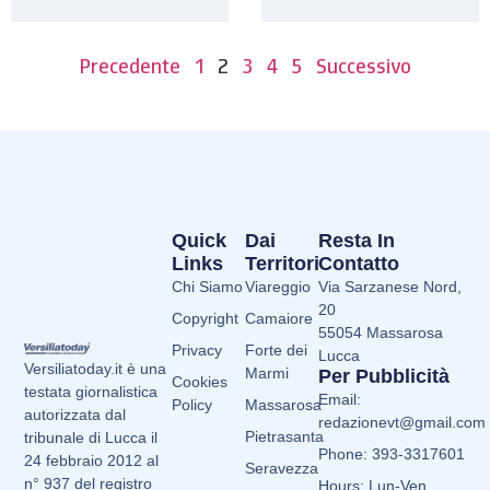
Precedente
1
2
3
4
5
Successivo
Quick
Dai
Resta In
Links
Territori
Contatto
Chi Siamo
Viareggio
Via Sarzanese Nord,
20
Copyright
Camaiore
55054 Massarosa
Privacy
Forte dei
Lucca
Versiliatoday.it è una
Marmi
Per Pubblicità
Cookies
testata giornalistica
Email:
Policy
Massarosa
autorizzata dal
redazionevt@gmail.com
Pietrasanta
tribunale di Lucca il
Phone: 393-3317601
24 febbraio 2012 al
Seravezza
n° 937 del registro
Hours: Lun-Ven