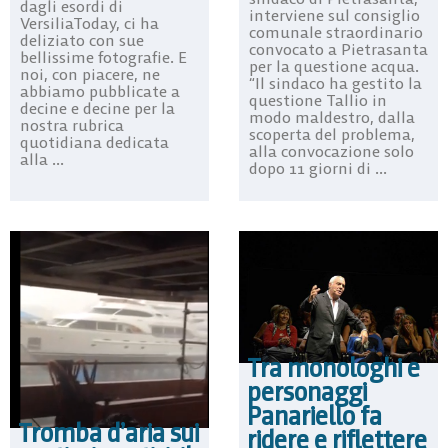
dagli esordi di
interviene sul consiglio
VersiliaToday, ci ha
comunale straordinario
deliziato con sue
convocato a Pietrasanta
bellissime fotografie. E
per la questione acqua.
noi, con piacere, ne
“Il sindaco ha gestito la
abbiamo pubblicate a
questione Tallio in
decine e decine per la
modo maldestro, dalla
nostra rubrica
scoperta del problema,
quotidiana dedicata
alla convocazione solo
alla ...
dopo 11 giorni di ...
Tra monologhi e
personaggi
Panariello fa
Tromba d’aria sui
ridere e riflettere