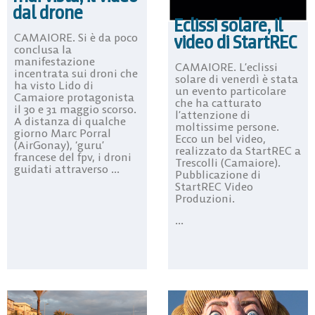
dal drone
Eclissi solare, il
video di StartREC
CAMAIORE. Si è da poco
conclusa la
manifestazione
CAMAIORE. L’eclissi
incentrata sui droni che
solare di venerdì è stata
ha visto Lido di
un evento particolare
Camaiore protagonista
che ha catturato
il 30 e 31 maggio scorso.
l’attenzione di
A distanza di qualche
moltissime persone.
giorno Marc Porral
Ecco un bel video,
(AirGonay), ‘guru’
realizzato da StartREC a
francese del fpv, i droni
Trescolli (Camaiore).
guidati attraverso ...
Pubblicazione di
StartREC Video
Produzioni.
...