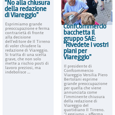
“No alla chiusura
della redazione
di Viareggio”
Esprimiamo grande
ConfCommercio
preoccupazione e ferma
bacchetta il
contrarietà di fronte
gruppo SAE:
alla decisione
dell’editore de Il Tirreno
“Rivedete i vostri
di voler chiudere la
piani per
redazione di Viareggio.
Si tratta di una scelta
Viareggio”
grave, che non solo
mette a rischio posti di
Il presidente di
lavoro preziosi, ma
Confcommercio
indebolisce ...
Viareggio Versilia Piero
Bertolani esprime
grande preoccupazione
per quella che viene
annunciata come
l’imminente chiusura
della redazione di
Viareggio del
quotidiano Il Tirreno.
“Leggiamo – afferma