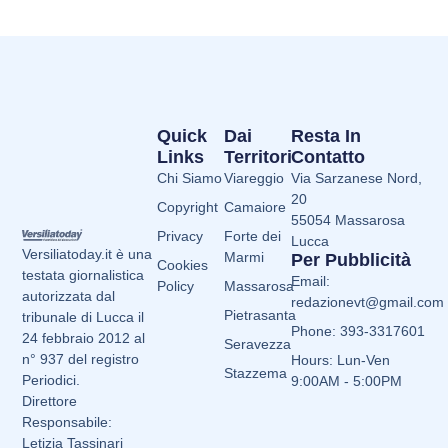
Quick
Dai
Resta In
Links
Territori
Contatto
Chi Siamo
Viareggio
Via Sarzanese Nord,
20
Copyright
Camaiore
55054 Massarosa
Privacy
Forte dei
Lucca
Versiliatoday.it è una
Marmi
Per Pubblicità
Cookies
testata giornalistica
Email:
Policy
Massarosa
autorizzata dal
redazionevt@gmail.com
Pietrasanta
tribunale di Lucca il
Phone: 393-3317601
24 febbraio 2012 al
Seravezza
n° 937 del registro
Hours: Lun-Ven
Stazzema
Periodici.
9:00AM - 5:00PM
Direttore
Responsabile:
Letizia Tassinari