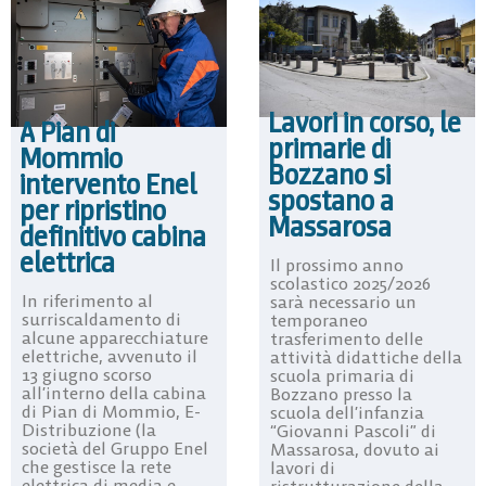
Lavori in corso, le
A Pian di
primarie di
Mommio
Bozzano si
intervento Enel
spostano a
per ripristino
Massarosa
definitivo cabina
elettrica
Il prossimo anno
scolastico 2025/2026
In riferimento al
sarà necessario un
surriscaldamento di
temporaneo
alcune apparecchiature
trasferimento delle
elettriche, avvenuto il
attività didattiche della
13 giugno scorso
scuola primaria di
all’interno della cabina
Bozzano presso la
di Pian di Mommio, E-
scuola dell’infanzia
Distribuzione (la
“Giovanni Pascoli” di
società del Gruppo Enel
Massarosa, dovuto ai
che gestisce la rete
lavori di
elettrica di media e