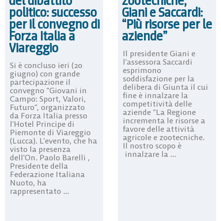
del dibattito
zootecniche,
politico: successo
Giani e Saccardi:
per il convegno di
“Più risorse per le
Forza Italia a
aziende”
Viareggio
Il presidente Giani e
l’assessora Saccardi
Si è concluso ieri (20
esprimono
giugno) con grande
soddisfazione per la
partecipazione il
delibera di Giunta il cui
convegno “Giovani in
fine è innalzare la
Campo: Sport, Valori,
competitività delle
Futuro”, organizzato
aziende “La Regione
da Forza Italia presso
incrementa le risorse a
l’Hotel Principe di
favore delle attività
Piemonte di Viareggio
agricole e zootecniche.
(Lucca). L’evento, che ha
Il nostro scopo è
visto la presenza
innalzare la ...
dell’On. Paolo Barelli ,
Presidente della
Federazione Italiana
Nuoto, ha
rappresentato ...