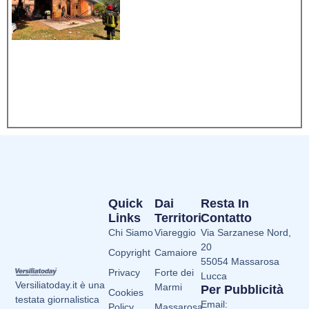
Quick
Dai
Resta In
Links
Territori
Contatto
Chi Siamo
Viareggio
Via Sarzanese Nord,
20
Copyright
Camaiore
55054 Massarosa
Privacy
Forte dei
Lucca
Versiliatoday.it è una
Marmi
Per Pubblicità
Cookies
testata giornalistica
Email:
Policy
Massarosa