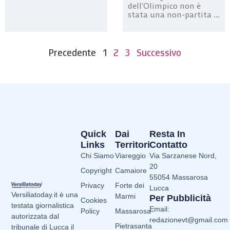
dell’Olimpico non è
stata una non-partita ...
Precedente
1
2
3
Successivo
Quick
Dai
Resta In
Links
Territori
Contatto
Chi Siamo
Viareggio
Via Sarzanese Nord,
20
Copyright
Camaiore
55054 Massarosa
Privacy
Forte dei
Lucca
Versiliatoday.it è una
Marmi
Per Pubblicità
Cookies
testata giornalistica
Email:
Policy
Massarosa
autorizzata dal
redazionevt@gmail.com
Pietrasanta
tribunale di Lucca il