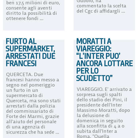
Gubbio, ha
ben 17,5 milioni di euro,
commentato la scelta
consente agli aventi
del Cgc di affidargli ...
diritto la possibilità di
ottenere fondi ...
FURTO AL
MORATTI A
SUPERMARKET,
VIAREGGIO:
ARRESTATI DUE
“L’INTER PUO’
FRANCESI
ANCORA LOTTARE
PER LO
QUERCETA. Due
SCUDETTO”
francesi hanno messo a
segno nel pomeriggio
VIAREGGIO. E’ arrivato a
un furto in un
sorpresa sugli spalti
supermercato di
dello stadio dei Pini, il
Querceta, ma sono stati
presidente dell’Inter
arrestati dalla polizia
Massimo Moratti, dopo
del commissariato di
la delusione di
Forte dei Marmi, grazie
domenica in seguito
all’aiuto del personale
alla sconfitta di 4 a 0
di una agenzia di
subita dall’Inter a
sicurezza che ha sede ...
Roma. “Quella