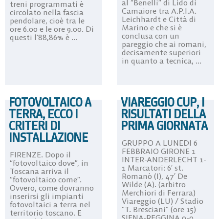
al “Benelli” di Lido di
treni programmati è
Camaiore tra A.P.I.A.
circolato nella fascia
Leichhardt e Città di
pendolare, cioè tra le
Marino e che si è
ore 6.00 e le ore 9.00. Di
conclusa con un
questi l’88,86% è ...
pareggio che ai romani,
decisamente superiori
in quanto a tecnica, ...
FOTOVOLTAICO A
VIAREGGIO CUP, I
TERRA, ECCO I
RISULTATI DELLA
CRITERI DI
PRIMA GIORNATA
INSTALLAZIONE
GRUPPO A LUNEDI 6
FEBBRAIO GIRONE 1
FIRENZE. Dopo il
INTER-ANDERLECHT 1-
“fotovoltaico dove”, in
1 Marcatori: 6′ st.
Toscana arriva il
Romanò (I), 47′ De
“fotovoltaico come”.
Wilde (A). (arbitro
Ovvero, come dovranno
Merchiori di Ferrara)
inserirsi gli impianti
Viareggio (LU) / Stadio
fotovoltaici a terra nel
“T. Bresciani” (ore 15)
territorio toscano. E
SIENA-REGGINA 0-0