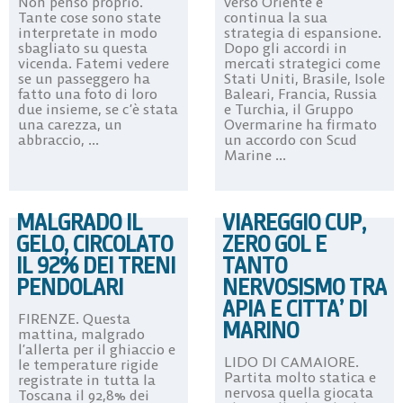
Non penso proprio.
verso Oriente e
Tante cose sono state
continua la sua
interpretate in modo
strategia di espansione.
sbagliato su questa
Dopo gli accordi in
vicenda. Fatemi vedere
mercati strategici come
se un passeggero ha
Stati Uniti, Brasile, Isole
fatto una foto di loro
Baleari, Francia, Russia
due insieme, se c’è stata
e Turchia, il Gruppo
una carezza, un
Overmarine ha firmato
abbraccio, ...
un accordo con Scud
Marine ...
MALGRADO IL
VIAREGGIO CUP,
GELO, CIRCOLATO
ZERO GOL E
IL 92% DEI TRENI
TANTO
PENDOLARI
NERVOSISMO TRA
APIA E CITTA’ DI
FIRENZE. Questa
MARINO
mattina, malgrado
l’allerta per il ghiaccio e
LIDO DI CAMAIORE.
le temperature rigide
Partita molto statica e
registrate in tutta la
nervosa quella giocata
Toscana il 92,8% dei