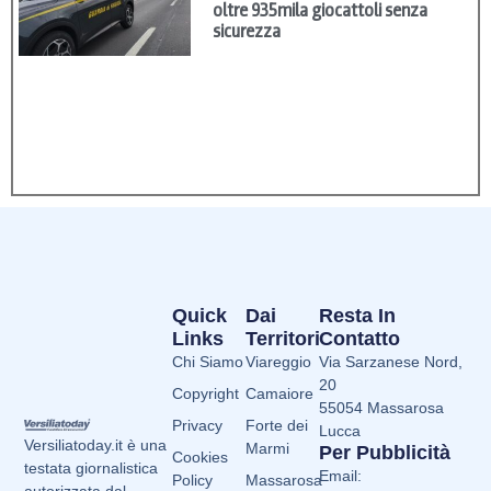
oltre 935mila giocattoli senza
sicurezza
Quick
Dai
Resta In
Links
Territori
Contatto
Chi Siamo
Viareggio
Via Sarzanese Nord,
20
Copyright
Camaiore
55054 Massarosa
Privacy
Forte dei
Lucca
Versiliatoday.it è una
Marmi
Per Pubblicità
Cookies
testata giornalistica
Email:
Policy
Massarosa