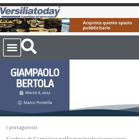
Cronaca Toscana
GIAMPAOLO
BERTOLA
Marzo 6, 2012
Marco Pomella
I protagonisti
Sindaco di Camaiore nell’amministrazione 2002-