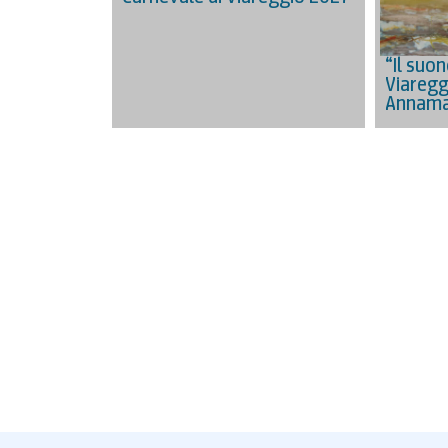
“Il suon
Viareggi
Annama