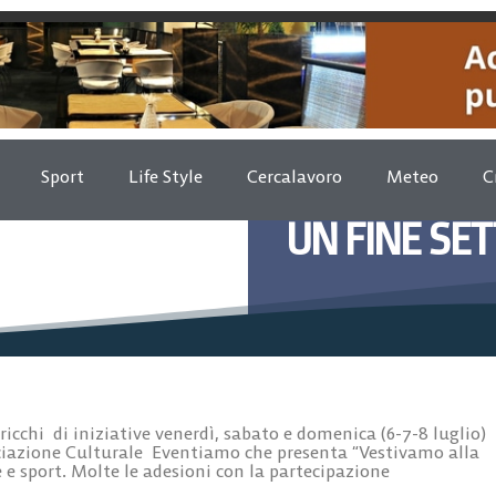
Sport
Life Style
Cercalavoro
Meteo
C
UN FINE SET
Lugli
icchi di iniziative venerdì, sabato e domenica (6-7-8 luglio)
ociazione Culturale Eventiamo che presenta “Vestivamo alla
e e sport. Molte le adesioni con la partecipazione