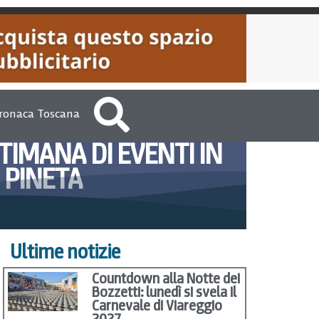
ronaca Toscana
TIMANA DI EVENTI IN
PINETA
o 3, 2012
Roy Lepore
Ultime notizie
Countdown alla Notte dei
Bozzetti: lunedì si svela il
Carnevale di Viareggio
2027