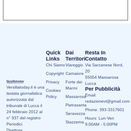
Quick
Dai
Resta In
Links
Territori
Contatto
Chi Siamo
Viareggio
Via Sarzanese Nord,
20
Copyright
Camaiore
55054 Massarosa
Privacy
Forte dei
Lucca
Versiliatoday.it è una
Marmi
Per Pubblicità
Cookies
testata giornalistica
Email:
Policy
Massarosa
autorizzata dal
redazionevt@gmail.com
Pietrasanta
tribunale di Lucca il
Phone: 393-3317601
24 febbraio 2012 al
Seravezza
n° 937 del registro
Hours: Lun-Ven
Stazzema
Periodici.
9:00AM - 5:00PM
Direttore