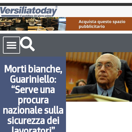
Cronaca Toscana
Morti bianche,
Guariniello:
“Serve una
procura
nazionale sulla
sicurezza dei
lavoratori”