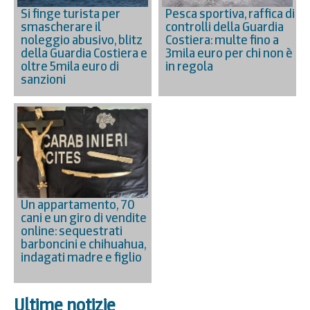
Si finge turista per
Pesca sportiva, raffica di
smascherare il
controlli della Guardia
noleggio abusivo, blitz
Costiera: multe fino a
della Guardia Costiera e
3mila euro per chi non è
oltre 5mila euro di
in regola
sanzioni
Un appartamento, 70
cani e un giro di vendite
online: sequestrati
barboncini e chihuahua,
indagati madre e figlio
Ultime notizie