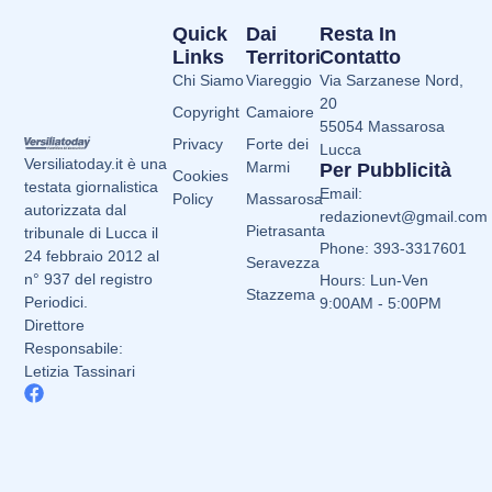
Quick
Dai
Resta In
Links
Territori
Contatto
Chi Siamo
Viareggio
Via Sarzanese Nord,
20
Copyright
Camaiore
55054 Massarosa
Privacy
Forte dei
Lucca
Versiliatoday.it è una
Marmi
Per Pubblicità
Cookies
testata giornalistica
Email:
Policy
Massarosa
autorizzata dal
redazionevt@gmail.com
Pietrasanta
tribunale di Lucca il
Phone: 393-3317601
24 febbraio 2012 al
Seravezza
n° 937 del registro
Hours: Lun-Ven
Stazzema
Periodici.
9:00AM - 5:00PM
Direttore
Responsabile:
Letizia Tassinari