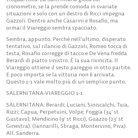
cronometro, se la prende comoda in svariate
situazioni e solo con un destro di Ricci impegna
Gazzoli. Dentro anche Casarini e Rosafio, ma
ormai il Viareggio sembra spacciato.
Sembra, appunto. Perché nell’ultimo, disperato
tentativo, sul rilancio di Gazzoli, Romeo tocca di
testa, Rosafio corregge di tacco e De Vena fredda
Berardi di piatto sinistro. È la sua rivincita. Il
Viareggio ottiene il sesto pareggio in otto partite.
E poco importa se la vittoria non è arrivata.
Questo 1-1 vale molto più di un semplice punto.
SALERNITANA-VIAREGGIO 1-1
SALERNITANA: Berardi; Luciani, Siniscalchi, Tuia,
Rizzi; Capua, Perpetuini, Volpe; Foggia (34′ st
Gustavo); Mendicino (9′ st Ricci), Guazzo (23′ st
Ginestra). (Iannarilli, Sbraga, Montervino, Piva).
All. Sanderra.