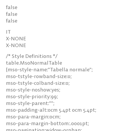
false
false
false
IT
X-NONE
X-NONE
/* Style Definitions */
table.MsoNormalTable
{mso-style-name:”Tabella normale”;
mso-tstyle-rowband-size:0;
mso-tstyle-colband-size:0;
mso-style-noshow:yes;
mso-style-priority:99;
mso-style-parent:””;
mso-padding-alt:0cm 5.4pt 0cm 5.4pt;
mso-para-margin:0cm;
mso-para-margin-bottom:.0001pt;
mso-pagination:widow-orphan;