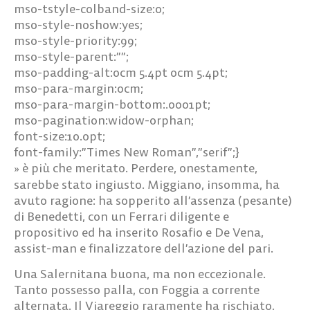
mso-tstyle-colband-size:0;
mso-style-noshow:yes;
mso-style-priority:99;
mso-style-parent:””;
mso-padding-alt:0cm 5.4pt 0cm 5.4pt;
mso-para-margin:0cm;
mso-para-margin-bottom:.0001pt;
mso-pagination:widow-orphan;
font-size:10.0pt;
font-family:”Times New Roman”,”serif”;}
è più che meritato. Perdere, onestamente,
»
sarebbe stato ingiusto. Miggiano, insomma, ha
avuto ragione: ha sopperito all’assenza (pesante)
di Benedetti, con un Ferrari diligente e
propositivo ed ha inserito Rosafio e De Vena,
assist-man e finalizzatore dell’azione del pari.
Una Salernitana buona, ma non eccezionale.
Tanto possesso palla, con Foggia a corrente
alternata. Il Viareggio raramente ha rischiato,