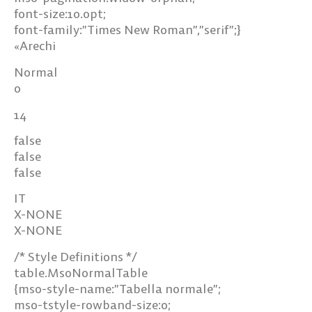
font-size:10.0pt;
font-family:”Times New Roman”,”serif”;}
Arechi
«
Normal
0
14
false
false
false
IT
X-NONE
X-NONE
/* Style Definitions */
table.MsoNormalTable
{mso-style-name:”Tabella normale”;
mso-tstyle-rowband-size:0;