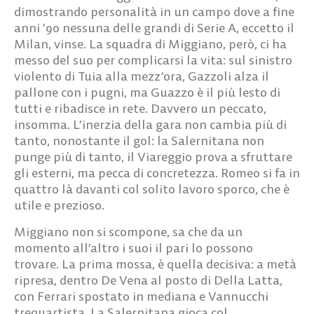
dimostrando personalità in un campo dove a fine
anni ’90 nessuna delle grandi di Serie A, eccetto il
Milan, vinse. La squadra di Miggiano, però, ci ha
messo del suo per complicarsi la vita: sul sinistro
violento di Tuia alla mezz’ora, Gazzoli alza il
pallone con i pugni, ma Guazzo è il più lesto di
tutti e ribadisce in rete. Davvero un peccato,
insomma. L’inerzia della gara non cambia più di
tanto, nonostante il gol: la Salernitana non
punge più di tanto, il Viareggio prova a sfruttare
gli esterni, ma pecca di concretezza. Romeo si fa in
quattro là davanti col solito lavoro sporco, che è
utile e prezioso.
Miggiano non si scompone, sa che da un
momento all’altro i suoi il pari lo possono
trovare. La prima mossa, è quella decisiva: a metà
ripresa, dentro De Vena al posto di Della Latta,
con Ferrari spostato in mediana e Vannucchi
trequartista. La Salernitana gioca col