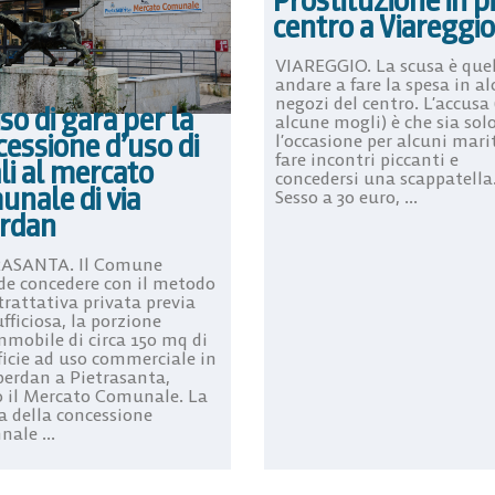
Prostituzione in p
centro a Viareggio
VIAREGGIO. La scusa è quel
andare a fare la spesa in al
negozi del centro. L’accusa 
so di gara per la
alcune mogli) è che sia sol
essione d’uso di
l’occasione per alcuni marit
fare incontri piccanti e
li al mercato
concedersi una scappatella
unale di via
Sesso a 30 euro, ...
rdan
ASANTA. Il Comune
de concedere con il metodo
trattativa privata previa
fficiosa, la porzione
mmobile di circa 150 mq di
ficie ad uso commerciale in
berdan a Pietrasanta,
o il Mercato Comunale. La
a della concessione
ale ...