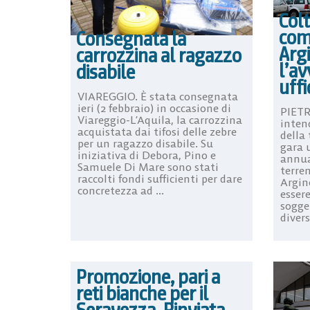
Colt
comu
Consegnata la
Argi
carrozzina al ragazzo
l’av
disabile
uffi
VIAREGGIO. È stata consegnata
ieri (2 febbraio) in occasione di
PIETR
Viareggio-L’Aquila, la carrozzina
inten
acquistata dai tifosi delle zebre
della 
per un ragazzo disabile. Su
gara u
iniziativa di Debora, Pino e
annua
Samuele Di Mare sono stati
terren
raccolti fondi sufficienti per dare
Argin
concretezza ad ...
esser
sogge
divers
Promozione, pari a
reti bianche per il