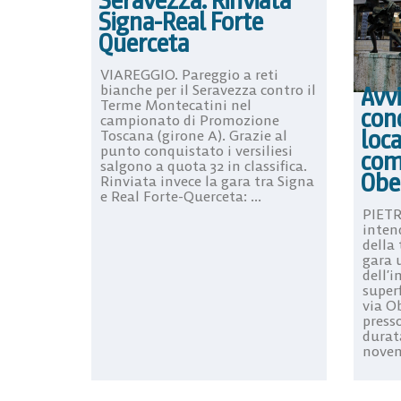
Seravezza. Rinviata
Signa-Real Forte
Querceta
VIAREGGIO. Pareggio a reti
Avvi
bianche per il Seravezza contro il
Terme Montecatini nel
conc
campionato di Promozione
loca
Toscana (girone A). Grazie al
punto conquistato i versiliesi
com
salgono a quota 32 in classifica.
Obe
Rinviata invece la gara tra Signa
e Real Forte-Querceta: ...
PIETR
inten
della 
gara u
dell’i
super
via O
press
durat
novenn