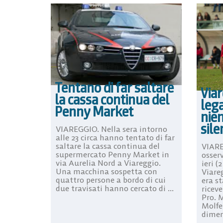
Tentano di far saltare
Viar
la cassa continua del
lega
Penny Market
nien
sile
VIAREGGIO. Nella sera intorno
alle 23 circa hanno tentato di far
saltare la cassa continua del
VIARE
supermercato Penny Market in
osser
via Aurelia Nord a Viareggio.
ieri (
Una macchina sospetta con
Viareg
quattro persone a bordo di cui
era st
due travisati hanno cercato di ...
ricev
Pro. M
Molfe
diment