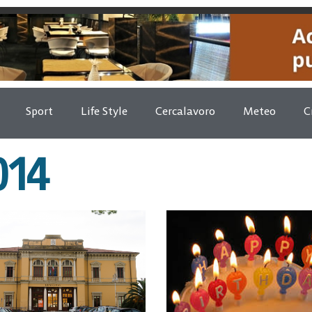
Sport
Life Style
Cercalavoro
Meteo
C
014