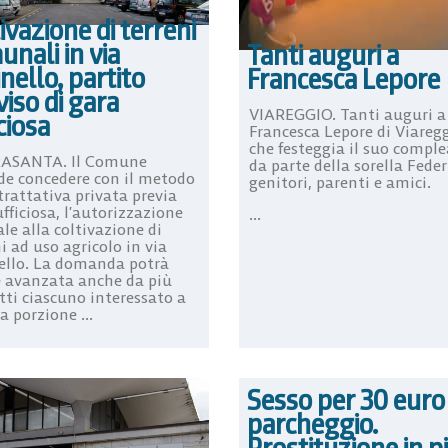
ivazione di terreni
nali in via
Tanti auguri a
nello, partito
Francesca Lepore
viso di gara
VIAREGGIO. Tanti auguri a
ciosa
Francesca Lepore di Viareg
che festeggia il suo compl
ASANTA. Il Comune
da parte della sorella Federi
de concedere con il metodo
genitori, parenti e amici.
trattativa privata previa
fficiosa, l’autorizzazione
...
le alla coltivazione di
i ad uso agricolo in via
ello. La domanda potrà
e avanzata anche da più
tti ciascuno interessato a
a porzione ...
Sesso per 30 euro
parcheggio.