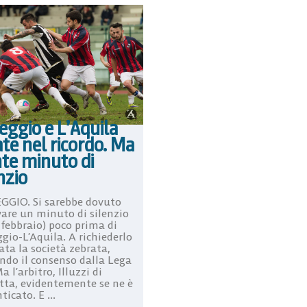
eggio e L’Aquila
te nel ricordo. Ma
te minuto di
nzio
GGIO. Si sarebbe dovuto
vare un minuto di silenzio
2 febbraio) poco prima di
gio-L’Aquila. A richiederlo
ata la società zebrata,
endo il consenso dalla Lega
a l’arbitro, Illuzzi di
tta, evidentemente se ne è
icato. E ...