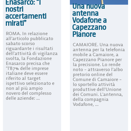
Enasarco: “I
Una nuova
nostri
antenna
accertamenti
Vodafone a
mirati”
Capezzano
Pianore
ROMA. In relazione
all’articolo pubblicato
sabato scorso
CAMAIORE. Una nuova
riguardante i risultati
antenna per la telefonia
dell’attività di vigilanza
mobile a Camaiore, a
svolta, la Fondazione
Capezzano Pianore per
Enasarco precisa che
la precisione. Lo rende
“l’87% delle imprese
noto – attraverso l’albo
italiane deve essere
pretorio online del
riferito al target
Comune di Camaiore –
ispettivo selezionato e
lo sportello attività
non al più ampio
produttive dell’Unione
novero del complesso
dei Comuni. L’antenna,
delle aziende: ...
della compagnia
Vodafone, ...