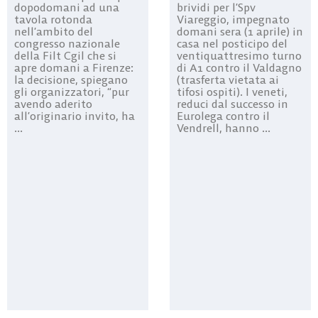
brividi per l’Spv
dopodomani ad una
Viareggio, impegnato
tavola rotonda
domani sera (1 aprile) in
nell’ambito del
casa nel posticipo del
congresso nazionale
ventiquattresimo turno
della Filt Cgil che si
di A1 contro il Valdagno
apre domani a Firenze:
(trasferta vietata ai
la decisione, spiegano
tifosi ospiti). I veneti,
gli organizzatori, “pur
reduci dal successo in
avendo aderito
Eurolega contro il
all’originario invito, ha
Vendrell, hanno ...
...