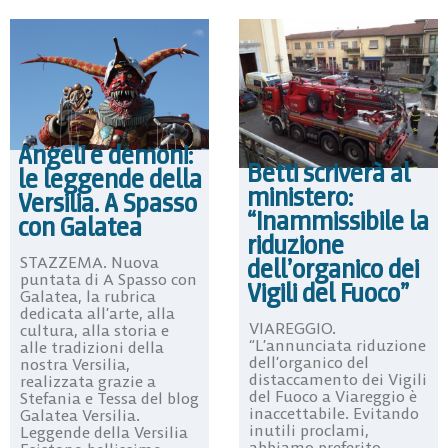
Angeli e demoni:
Betti scriverà al
le leggende della
ministero:
Versilia. A Spasso
“Inammissibile la
con Galatea
riduzione
dell’organico dei
STAZZEMA. Nuova
puntata di A Spasso con
Vigili del Fuoco”
Galatea, la rubrica
dedicata all’arte, alla
VIAREGGIO.
cultura, alla storia e
“L’annunciata riduzione
alle tradizioni della
dell’organico del
nostra Versilia,
distaccamento dei Vigili
realizzata grazie a
del Fuoco a Viareggio è
Stefania e Tessa del blog
inaccettabile. Evitando
Galatea Versilia.
inutili proclami,
Leggende della Versilia
abbiamo preferito