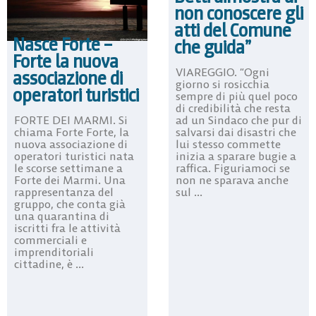
non conoscere gli
atti del Comune
Nasce Forte –
che guida”
Forte la nuova
VIAREGGIO. “Ogni
associazione di
giorno si rosicchia
operatori turistici
sempre di più quel poco
di credibilità che resta
FORTE DEI MARMI. Si
ad un Sindaco che pur di
chiama Forte Forte, la
salvarsi dai disastri che
nuova associazione di
lui stesso commette
operatori turistici nata
inizia a sparare bugie a
le scorse settimane a
raffica. Figuriamoci se
Forte dei Marmi. Una
non ne sparava anche
rappresentanza del
sul ...
gruppo, che conta già
una quarantina di
iscritti fra le attività
commerciali e
imprenditoriali
cittadine, è ...