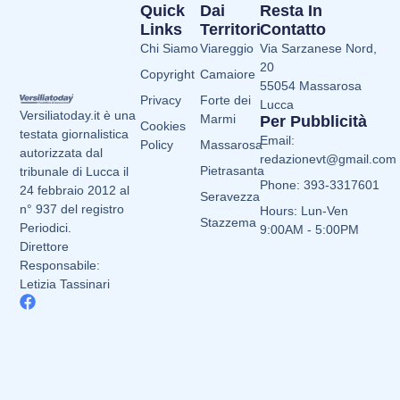
Quick
Dai
Resta In
Links
Territori
Contatto
Chi Siamo
Viareggio
Via Sarzanese Nord,
20
Copyright
Camaiore
55054 Massarosa
Privacy
Forte dei
Lucca
Versiliatoday.it è una
Marmi
Per Pubblicità
Cookies
testata giornalistica
Email:
Policy
Massarosa
autorizzata dal
redazionevt@gmail.com
Pietrasanta
tribunale di Lucca il
Phone: 393-3317601
24 febbraio 2012 al
Seravezza
n° 937 del registro
Hours: Lun-Ven
Stazzema
Periodici.
9:00AM - 5:00PM
Direttore
Responsabile:
Letizia Tassinari