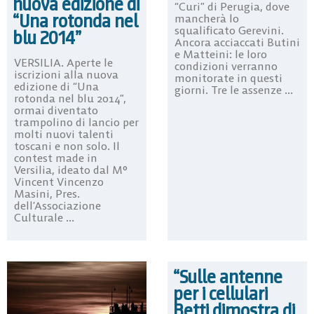
nuova edizione di
“Curi” di Perugia, dove
“Una rotonda nel
mancherà lo
squalificato Gerevini.
blu 2014”
Ancora acciaccati Butini
e Matteini: le loro
VERSILIA. Aperte le
condizioni verranno
iscrizioni alla nuova
monitorate in questi
edizione di “Una
giorni. Tre le assenze ...
rotonda nel blu 2014”,
ormai diventato
trampolino di lancio per
molti nuovi talenti
toscani e non solo. Il
contest made in
Versilia, ideato dal M°
Vincent Vincenzo
Masini, Pres.
dell’Associazione
Culturale ...
“Sulle antenne
per i cellulari
Betti dimostra di