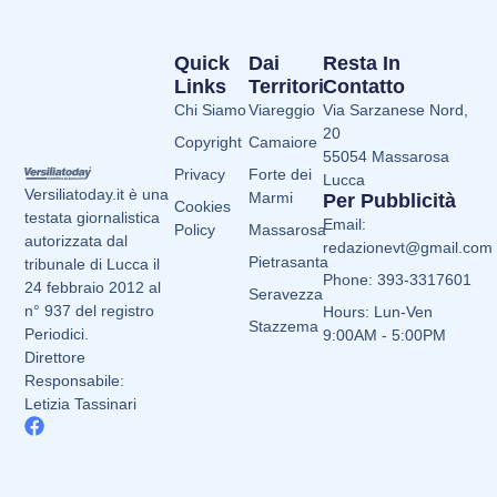
Quick
Dai
Resta In
Links
Territori
Contatto
Chi Siamo
Viareggio
Via Sarzanese Nord,
20
Copyright
Camaiore
55054 Massarosa
Privacy
Forte dei
Lucca
Versiliatoday.it è una
Marmi
Per Pubblicità
Cookies
testata giornalistica
Email:
Policy
Massarosa
autorizzata dal
redazionevt@gmail.com
Pietrasanta
tribunale di Lucca il
Phone: 393-3317601
24 febbraio 2012 al
Seravezza
n° 937 del registro
Hours: Lun-Ven
Stazzema
Periodici.
9:00AM - 5:00PM
Direttore
Responsabile:
Letizia Tassinari