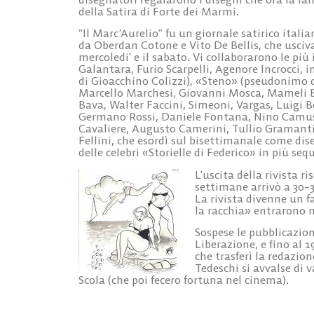
della Satira di Forte dei Marmi.
“Il Marc’Aurelio” fu un giornale satirico ital
da Oberdan Cotone e Vito De Bellis, che usciva
mercoledi’ e il sabato. Vi collaborarono le più 
Galantara, Furio Scarpelli, Agenore Incrocci,
di Gioacchino Colizzi), «Steno» (pseudonimo d
Marcello Marchesi, Giovanni Mosca, Mameli B
Bava, Walter Faccini, Simeoni, Vargas, Luigi
Germano Rossi, Daniele Fontana, Nino Camus,
Cavaliere, Augusto Camerini, Tullio Gramantier
Fellini, che esordì sul bisettimanale come dis
delle celebri «Storielle di Federico» in più seq
L’uscita della rivista r
settimane arrivò a 30–3
La rivista divenne un f
la racchia» entrarono n
Sospese le pubblicazion
Liberazione, e fino al 
che trasferì la redazio
Tedeschi si avvalse di v
Scola (che poi fecero fortuna nel cinema).