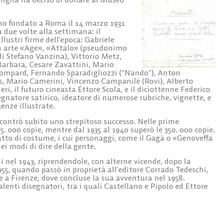
iano fondato a Roma il 14 marzo 1931
 due volte alla settimana: il
illustri firme dell’epoca: Gabriele
 in arte «Age», «Attalo» (pseudonimo
i Stefano Vanzina), Vittorio Metz,
arbara, Cesare Zavattini, Mario
 Bompard, Fernando Sparadigliozzi (“Nando”), Anton
 Mario Camerini, Vincenzo Campanile (Rovi), Alberto
i, il futuro cineasta Ettore Scola, e il diciottenne Federico
egnatore satirico, ideatore di numerose rubriche, vignette, e
uenze illustrate.
iscontrò subito uno strepitoso successo. Nelle prime
5. 000 copie, mentre dal 1935 al 1940 superò le 350. 000 copie.
atto di costume, i cui personaggi, come il Gagà o «Genoveffa
ei modi di dire della gente.
i nel 1943, riprendendole, con alterne vicende, dopo la
1955, quando passò in proprietà all’editore Corrado Tedeschi,
ne a Firenze, dove concluse la sua avventura nel 1958.
alenti disegnatori, tra i quali Castellano e Pipolo ed Ettore