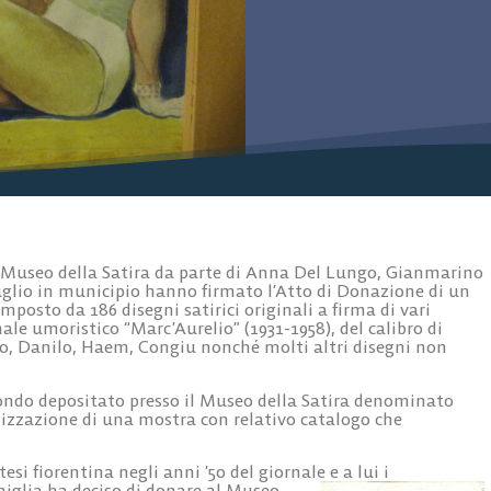
useo della Satira da parte di Anna Del Lungo, Gianmarino
uglio in municipio hanno firmato l’Atto di Donazione di un
mposto da 186 disegni satirici originali a firma di vari
le umoristico “Marc’Aurelio” (1931-1958), del calibro di
oco, Danilo, Haem, Congiu nonché molti altri disegni non
ondo depositato presso il Museo della Satira denominato
nizzazione di una mostra con relativo catalogo che
si fiorentina negli anni ’50 del giornale e a lui i
miglia ha deciso di donare al Museo