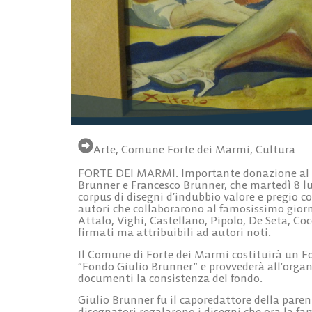
Arte
,
Comune Forte dei Marmi
,
Cultura
FORTE DEI MARMI. Importante donazione al M
Brunner e Francesco Brunner, che martedì 8 l
corpus di disegni d’indubbio valore e pregio co
autori che collaborarono al famosissimo giorna
Attalo, Vighi, Castellano, Pipolo, De Seta, C
firmati ma attribuibili ad autori noti.
Il Comune di Forte dei Marmi costituirà un F
“Fondo Giulio Brunner” e provvederà all’orga
documenti la consistenza del fondo.
Giulio Brunner fu il caporedattore della parente
disegnatori regalarono i disegni che ora la fa