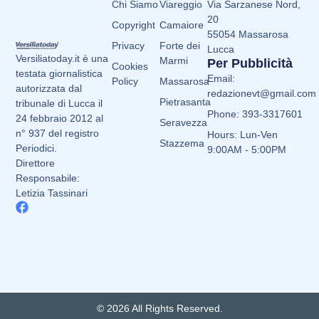
Chi Siamo
Viareggio
Via Sarzanese Nord,
20
Copyright
Camaiore
55054 Massarosa
Privacy
Forte dei
Lucca
Versiliatoday.it è una
Marmi
Per Pubblicità
Cookies
testata giornalistica
Email:
Policy
Massarosa
autorizzata dal
redazionevt@gmail.com
Pietrasanta
tribunale di Lucca il
Phone: 393-3317601
24 febbraio 2012 al
Seravezza
n° 937 del registro
Hours: Lun-Ven
Stazzema
Periodici.
9:00AM - 5:00PM
Direttore
Responsabile:
Letizia Tassinari
© 2026 All Rights Reserved.