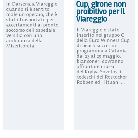
Cup, girone non
in Darsena a Viareggio
quando si è sentito
proibitivo per il
male un operaio, che è
Viareggio
stato trasportato per
accertamenti al pronto
Il Viareggio è stato
soccorso dell’ospedale
inserito nel gruppo C
Versilia con una
della Euro Winners Cup
ambuanza della
di beach soccer in
Misericordia.
programma a Catania
...
dal 23 al 29 maggio. I
bianconeri dovranno
affrontare i russi
del Krylya Sovetov, i
tedeschi del Rostocker
Robben ed i lituani ...