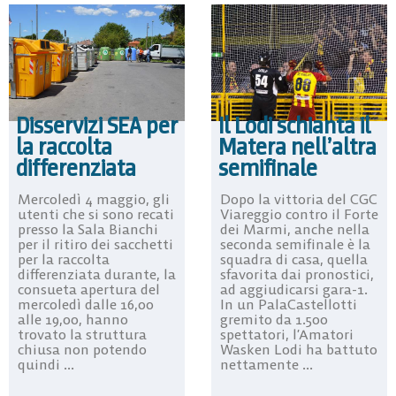
Disservizi SEA per
Il Lodi schianta il
la raccolta
Matera nell’altra
differenziata
semifinale
Mercoledì 4 maggio, gli
Dopo la vittoria del CGC
utenti che si sono recati
Viareggio contro il Forte
presso la Sala Bianchi
dei Marmi, anche nella
per il ritiro dei sacchetti
seconda semifinale è la
per la raccolta
squadra di casa, quella
differenziata durante, la
sfavorita dai pronostici,
consueta apertura del
ad aggiudicarsi gara-1.
mercoledì dalle 16,00
In un PalaCastellotti
alle 19,00, hanno
gremito da 1.500
trovato la struttura
spettatori, l’Amatori
chiusa non potendo
Wasken Lodi ha battuto
quindi ...
nettamente ...