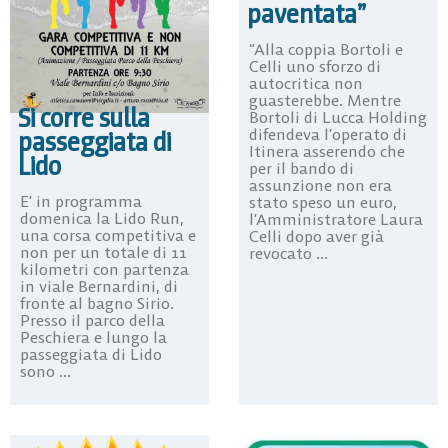
paventata”
“Alla coppia Bortoli e
Celli uno sforzo di
autocritica non
guasterebbe. Mentre
Si corre sulla
Bortoli di Lucca Holding
difendeva l’operato di
passeggiata di
Itinera asserendo che
Lido
per il bando di
assunzione non era
E’ in programma
stato speso un euro,
domenica la Lido Run,
l’Amministratore Laura
una corsa competitiva e
Celli dopo aver già
non per un totale di 11
revocato ...
kilometri con partenza
in viale Bernardini, di
fronte al bagno Sirio.
Presso il parco della
Peschiera e lungo la
passeggiata di Lido
sono ...