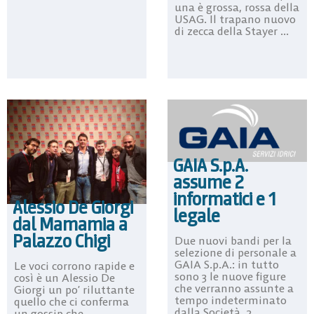
una è grossa, rossa della
USAG. Il trapano nuovo
di zecca della Stayer ...
GAIA S.p.A.
assume 2
informatici e 1
Alessio De Giorgi
legale
dal Mamamia a
Palazzo Chigi
Due nuovi bandi per la
selezione di personale a
GAIA S.p.A.: in tutto
Le voci corrono rapide e
sono 3 le nuove figure
così è un Alessio De
che verranno assunte a
Giorgi un po’ riluttante
tempo indeterminato
quello che ci conferma
dalla Società, 2
un gossip che