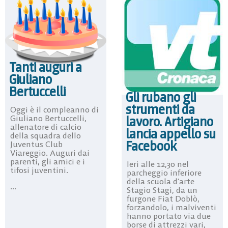
Tanti auguri a
Giuliano
Bertuccelli
Gli rubano gli
strumenti da
Oggi è il compleanno di
lavoro. Artigiano
Giuliano Bertuccelli,
allenatore di calcio
lancia appello su
della squadra dello
Facebook
Juventus Club
Viareggio. Auguri dai
parenti, gli amici e i
Ieri alle 12,30 nel
tifosi juventini.
parcheggio inferiore
della scuola d’arte
...
Stagio Stagi, da un
furgone Fiat Doblò,
forzandolo, i malviventi
hanno portato via due
borse di attrezzi vari,