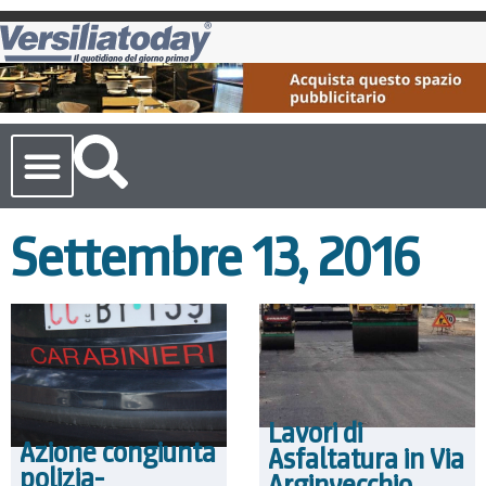
Cronaca Toscana
Settembre 13, 2016
Lavori di
Azione congiunta
Asfaltatura in Via
polizia-
Arginvecchio