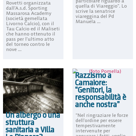
particolare riguardo a
Rovetti organizzata
quella di Viareggio”. Lo
dall’A.s.d. Sporting
scrive la senatrice
Massarosa Academy
viareggina del Pd
(società gemellata
Manuela ...
Livorno Calcio), con il
Tau Calcio ed il Maliseti
che hanno ottenuto il
pass per l’ultimo atto
del torneo contro le
nove ...
Razzismo a
Camaiore:
“Genitori, la
responsabilità è
anche nostra”
Un albergo o una
“Nel ringraziare le forze
struttura
dell’ordine per essere
tempestivamente
sanitaria a Villa
intervenute per
appurare i fatti, voglio