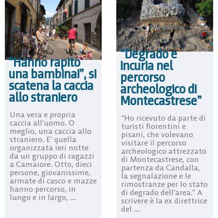
“Degrado e
“Hanno rapito
incuria nel
una bambina!”, si
percorso
scatena la caccia
archeologico di
allo straniero
Montecastrese”
Una vera e propria
“Ho ricevuto da parte di
caccia all’uomo. O
turisti fiorentini e
meglio, una caccia allo
pisani, che volevano
straniero. E’ quella
visitare il percorso
organizzata ieri notte
archeologico attrezzato
da un gruppo di ragazzi
di Montecastrese, con
a Camaiore. Otto, dieci
partenza da Candalla,
persone, giovanissime,
la segnalazione e le
armate di casco e mazze
rimostranze per lo stato
hanno percorso, in
di degrado dell’area.” A
lungo e in largo, ...
scrivere è la ex direttrice
del ...