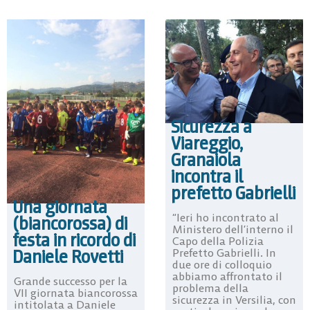
Sicurezza a
Viareggio,
Granaiola
incontra il
prefetto Gabrielli
Una giornata
“Ieri ho incontrato al
(biancorossa) di
Ministero dell’interno il
festa in ricordo di
Capo della Polizia
Daniele Rovetti
Prefetto Gabrielli. In
due ore di colloquio
abbiamo affrontato il
Grande successo per la
problema della
VII giornata biancorossa
sicurezza in Versilia, con
intitolata a Daniele