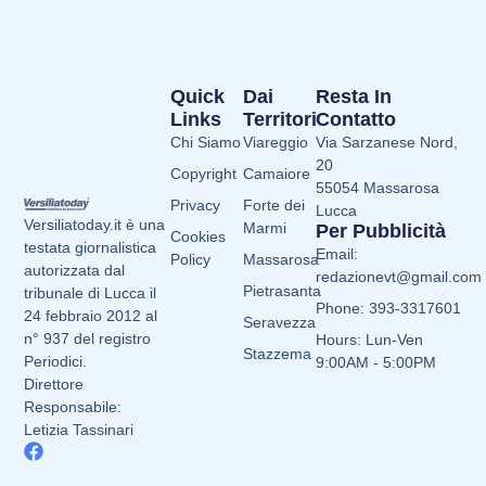
Quick
Dai
Resta In
Links
Territori
Contatto
Chi Siamo
Viareggio
Via Sarzanese Nord,
20
Copyright
Camaiore
55054 Massarosa
Privacy
Forte dei
Lucca
Versiliatoday.it è una
Marmi
Per Pubblicità
Cookies
testata giornalistica
Email:
Policy
Massarosa
autorizzata dal
redazionevt@gmail.com
Pietrasanta
tribunale di Lucca il
Phone: 393-3317601
24 febbraio 2012 al
Seravezza
n° 937 del registro
Hours: Lun-Ven
Stazzema
Periodici.
9:00AM - 5:00PM
Direttore
Responsabile:
Letizia Tassinari