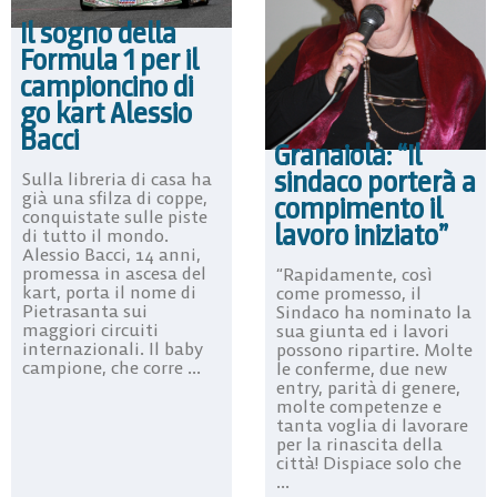
Il sogno della
Formula 1 per il
campioncino di
go kart Alessio
Bacci
Granaiola: “Il
sindaco porterà a
Sulla libreria di casa ha
già una sfilza di coppe,
compimento il
conquistate sulle piste
lavoro iniziato”
di tutto il mondo.
Alessio Bacci, 14 anni,
promessa in ascesa del
“Rapidamente, così
kart, porta il nome di
come promesso, il
Pietrasanta sui
Sindaco ha nominato la
maggiori circuiti
sua giunta ed i lavori
internazionali. Il baby
possono ripartire. Molte
campione, che corre ...
le conferme, due new
entry, parità di genere,
molte competenze e
tanta voglia di lavorare
per la rinascita della
città! Dispiace solo che
...