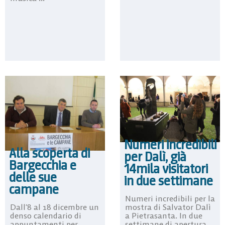
Numeri incredibili
Alla scoperta di
per Dalì, già
Bargecchia e
14mila visitatori
delle sue
in due settimane
campane
Numeri incredibili per la
Dall’8 al 18 dicembre un
mostra di Salvator Dalì
denso calendario di
a Pietrasanta. In due
appuntamenti per
settimane di apertura