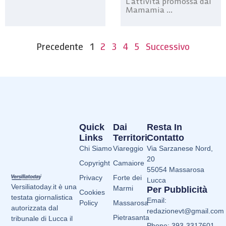
L’attività promossa dal
Mamamia ...
Precedente
1
2
3
4
5
Successivo
Quick
Dai
Resta In
Links
Territori
Contatto
Chi Siamo
Viareggio
Via Sarzanese Nord,
20
Copyright
Camaiore
55054 Massarosa
Privacy
Forte dei
Lucca
Versiliatoday.it è una
Marmi
Per Pubblicità
Cookies
testata giornalistica
Email:
Policy
Massarosa
autorizzata dal
redazionevt@gmail.com
Pietrasanta
tribunale di Lucca il
Phone: 393-3317601