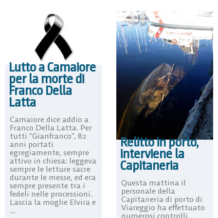
Lutto a Camaiore
per la morte di
Franco Della
Latta
Camaiore dice addio a
Franco Della Latta. Per
tutti “Gianfranco”, 82
Relitto in porto,
anni portati
interviene la
egregiamente, sempre
attivo in chiesa: leggeva
Capitaneria
sempre le letture sacre
durante le messe, ed era
Questa mattina il
sempre presente tra i
personale della
fedeli nelle processioni.
Capitaneria di porto di
Lascia la moglie Elvira e
Viareggio ha effettuato
...
numerosi controlli