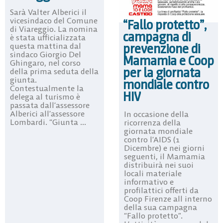
Sarà Valter Alberici il
vicesindaco del Comune
“Fallo protetto”,
di Viareggio. La nomina
campagna di
è stata ufficializzata
prevenzione di
questa mattina dal
sindaco Giorgio Del
Mamamia e Coop
Ghingaro, nel corso
per la giornata
della prima seduta della
giunta.
mondiale contro
Contestualmente la
HIV
delega al turismo è
passata dall’assessore
Alberici all’assessore
In occasione della
Lombardi. “Giunta ...
ricorrenza della
giornata mondiale
contro l’AIDS (1
Dicembre) e nei giorni
seguenti, il Mamamia
distribuirà nei suoi
locali materiale
informativo e
profilattici offerti da
Coop Firenze all interno
della sua campagna
“Fallo protetto”.