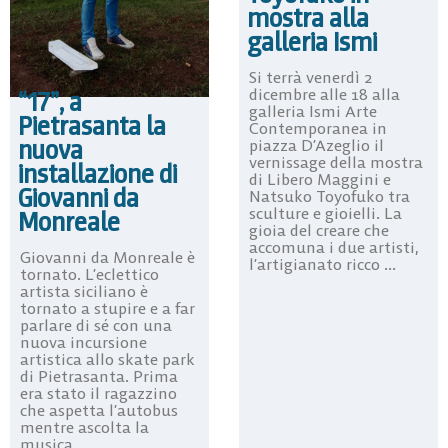
mostra alla
galleria Ismi
Si terrà venerdì 2
dicembre alle 18 alla
“17”, a
galleria Ismi Arte
Pietrasanta la
Contemporanea in
nuova
piazza D’Azeglio il
vernissage della mostra
installazione di
di Libero Maggini e
Giovanni da
Natsuko Toyofuko tra
sculture e gioielli. La
Monreale
gioia del creare che
accomuna i due artisti,
Giovanni da Monreale è
l’artigianato ricco ...
tornato. L’eclettico
artista siciliano è
tornato a stupire e a far
parlare di sé con una
nuova incursione
artistica allo skate park
di Pietrasanta. Prima
era stato il ragazzino
che aspetta l’autobus
mentre ascolta la
musica ...