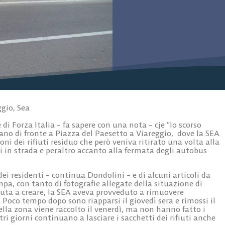
ggio
,
Sea
di Forza Italia
– fa sapere con una nota – cje “lo scorso
sano
di fronte a
Piazza del Paesetto
a
Viareggio,
dove la
SEA
ni dei rifiuti residuo che però veniva ritirato una volta alla
i in strada e peraltro accanto alla fermata degli autobus
i residenti – continua Dondolini – e di alcuni articoli da
ampa, con tanto di fotografie allegate della situazione di
uta a creare, la SEA aveva provveduto a rimuovere
 Poco tempo dopo sono riapparsi il giovedì sera e rimossi il
ella zona viene raccolto il venerdì, ma non hanno fatto i
ltri giorni continuano a lasciare i sacchetti dei rifiuti anche