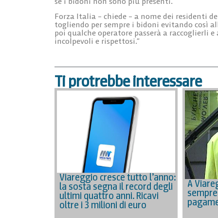
se i bidoni non sono più presenti.
Forza Italia – chiede – a nome dei residenti d
togliendo per sempre i bidoni evitando così alle
poi qualche operatore passerà a raccoglierli e a
incolpevoli e rispettosi.”
Ti protrebbe interessare
Viareggio cresce tutto l’anno:
A Viare
la sosta segna il record degli
sempre p
ultimi quattro anni. Ricavi
pagamen
oltre i 3 milioni di euro