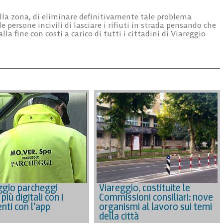
ella zona, di eliminare definitivamente tale problema
 persone incivili di lasciare i rifiuti in strada pensando che
lla fine con costi a carico di tutti i cittadini di Viareggio
ggio parcheggi
Viareggio, costituite le
iù digitali con i
Commissioni consiliari: nove
ti con l’app
organismi al lavoro sui temi
della città