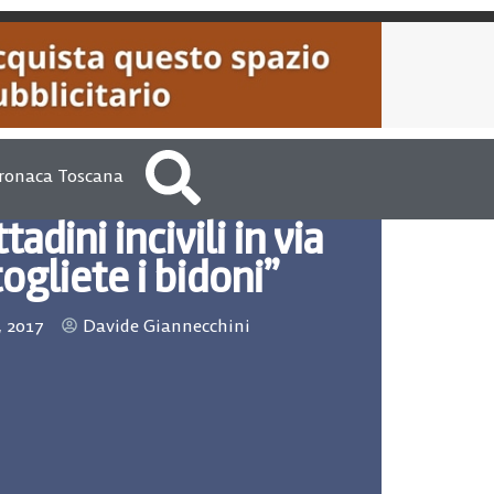
ronaca Toscana
tadini incivili in via
togliete i bidoni”
, 2017
Davide Giannecchini