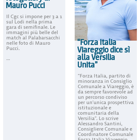
Mauro Pucci
Il Cgc si impone per 3 a 1
sul Lodi nella prima
gara di semifinale. Le
immagini più belle del
match al Palabarsacchi
“Forza Italia
nelle foto di Mauro
Viareggio dice sì
Pucci.
alla Versilia
...
Unita”
“Forza Italia, partito di
minoranza in Consiglio
Comunale a Viareggio, è
da sempre favorevole ad
un percorso condiviso
per un’unica prospettiva
istituzionale e
comunitaria della
Versilia”. Lo scrive
Alessandro Santini,
Consigliere Comunale e
Coordinatore Comunale
Forza Italia Viareggio.