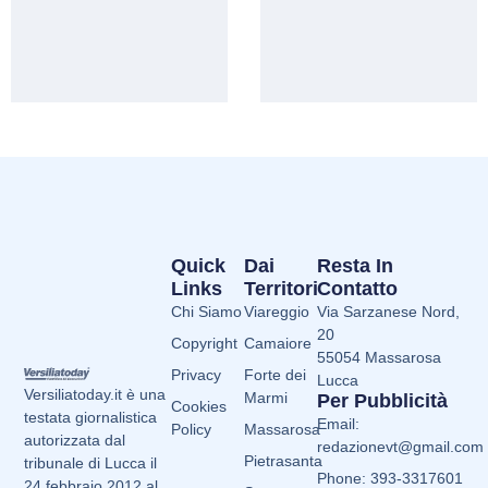
Quick
Dai
Resta In
Links
Territori
Contatto
Chi Siamo
Viareggio
Via Sarzanese Nord,
20
Copyright
Camaiore
55054 Massarosa
Privacy
Forte dei
Lucca
Versiliatoday.it è una
Marmi
Per Pubblicità
Cookies
testata giornalistica
Email:
Policy
Massarosa
autorizzata dal
redazionevt@gmail.com
Pietrasanta
tribunale di Lucca il
Phone: 393-3317601
24 febbraio 2012 al