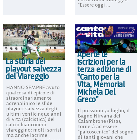
“Essere oggi ...
Aperte le
La storia dei
iscrizioni per la
playout salvezza
terza edizione di
del Viareggio
“Canto per la
Vita, Memorial
HANNO SEMPRE avuto
Michela Del
qualcosa di epico e di
Greco”
straordinariamente
adrenalinico le sfide
playout salvezza degli
Il prossimo 30 luglio, il
ultimi venticinque anni
Bagno Nirvana del
di vita (calcistica) del
Calambrone (Pisa),
calcio bianconero
tornerà ad essere
viareggino: molti sorrisi
“palcoscenico” del sogno
ma anche lacrime
di tanti giovani che