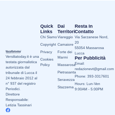
Quick
Dai
Resta In
Links
Territori
Contatto
Chi Siamo
Viareggio
Via Sarzanese Nord,
20
Copyright
Camaiore
55054 Massarosa
Privacy
Forte dei
Lucca
Versiliatoday.it è una
Marmi
Per Pubblicità
Cookies
testata giornalistica
Email:
Policy
Massarosa
autorizzata dal
redazionevt@gmail.com
Pietrasanta
tribunale di Lucca il
Phone: 393-3317601
24 febbraio 2012 al
Seravezza
n° 937 del registro
Hours: Lun-Ven
Stazzema
Periodici.
9:00AM - 5:00PM
Direttore
Responsabile:
Letizia Tassinari