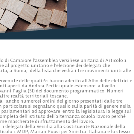
do di Camaiore l’assemblea versiliese unitaria di Articolo 1
ne al progetto unitario e l’elezione dei delegati che
ta, a Roma, della lista che vedrà i tre movimenti uniti alle
venute delle quali 61 hanno aderito all’Albo delle elettrici e
rventi aperti da Andrea Pertici quale estensore a livello
vanni Paglia (SI) del documento programmatico. Numeri
tre realtà territoriali toscane.
à, anche numerosi ordini del giorno presentati dalle tre
 In particolare si segnalano quello sulla parità di genere nella
 parlamentari ad approvare entro la legislatura la legge sul
completa dell’istituto dell’alternanza scuola lavoro perché
rme mascherate di sfruttamento del lavoro.
 i delegati della Versilia alla Costituente Nazionale della
rticolo 1 MDP, Marian Puosi per Sinistra Italiana e lo stesso