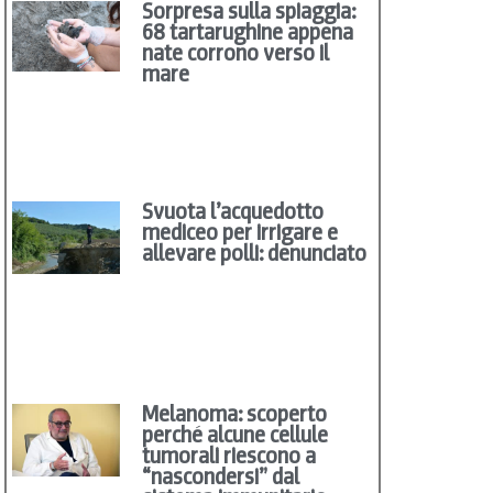
Sorpresa sulla spiaggia:
68 tartarughine appena
nate corrono verso il
mare
Svuota l’acquedotto
mediceo per irrigare e
allevare polli: denunciato
Melanoma: scoperto
perché alcune cellule
tumorali riescono a
“nascondersi” dal