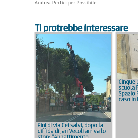
Andrea Pertici per Possibile.
Ti protrebbe interessare
Cinque p
scuola 
Spazio 
caso in
Pini di via Cei salvi, dopo la
diffida di Jan Vecoli arriva lo
stop: “Abbattimento