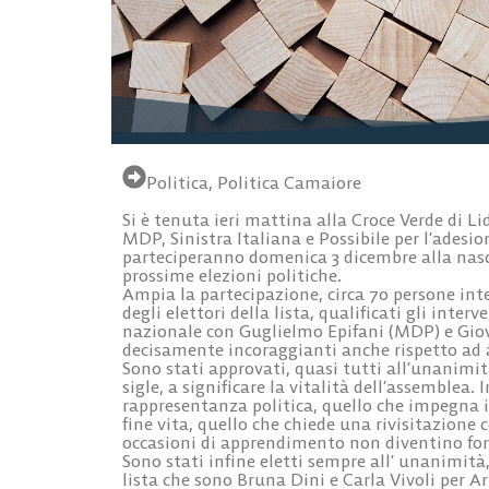
Politica
,
Politica Camaiore
Si è tenuta ieri mattina alla Croce Verde di Li
MDP, Sinistra Italiana e Possibile per l’adesio
parteciperanno domenica 3 dicembre alla nasci
prossime elezioni politiche.
Ampia la partecipazione, circa 70 persone inter
degli elettori della lista, qualificati gli inte
nazionale con Guglielmo Epifani (MDP) e Gio
decisamente incoraggianti anche rispetto ad al
Sono stati approvati, quasi tutti all’unanimit
sigle, a significare la vitalità dell’assemblea.
rappresentanza politica, quello che impegna i
fine vita, quello che chiede una rivisitazione 
occasioni di apprendimento non diventino fo
Sono stati infine eletti sempre all’ unanimità,
lista che sono Bruna Dini e Carla Vivoli per A