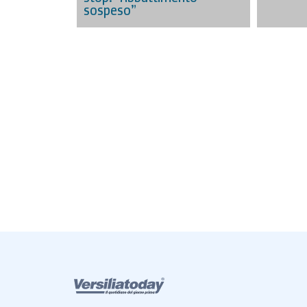
sospeso”