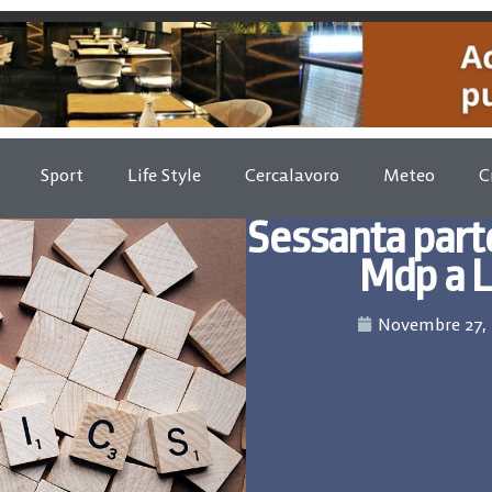
Sport
Life Style
Cercalavoro
Meteo
C
Sessanta part
Mdp a L
Novembre 27,