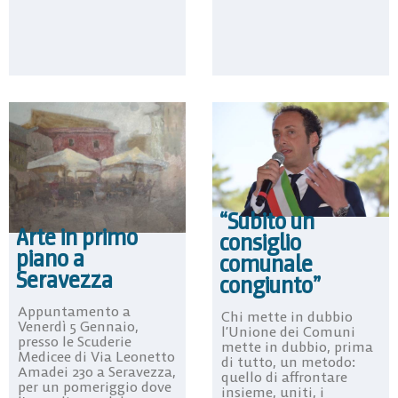
“Subito un
Arte in primo
consiglio
piano a
comunale
Seravezza
congiunto”
Appuntamento a
Chi mette in dubbio
Venerdì 5 Gennaio,
l’Unione dei Comuni
presso le Scuderie
mette in dubbio, prima
Medicee di Via Leonetto
di tutto, un metodo:
Amadei 230 a Seravezza,
quello di affrontare
per un pomeriggio dove
insieme, uniti, i