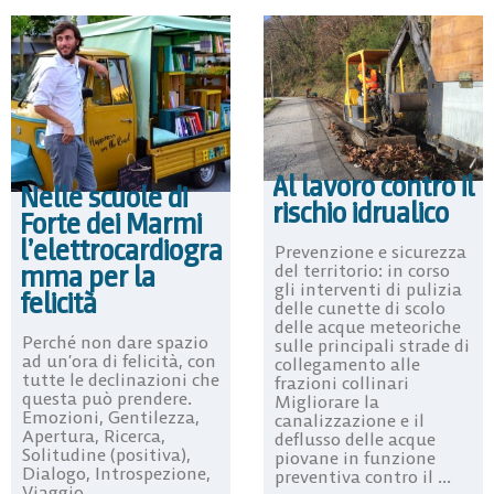
Al lavoro contro il
Nelle scuole di
rischio idrualico
Forte dei Marmi
l’elettrocardiogra
Prevenzione e sicurezza
mma per la
del territorio: in corso
gli interventi di pulizia
felicità
delle cunette di scolo
delle acque meteoriche
Perché non dare spazio
sulle principali strade di
ad un’ora di felicità, con
collegamento alle
tutte le declinazioni che
frazioni collinari
questa può prendere.
Migliorare la
Emozioni, Gentilezza,
canalizzazione e il
Apertura, Ricerca,
deflusso delle acque
Solitudine (positiva),
piovane in funzione
Dialogo, Introspezione,
preventiva contro il ...
Viaggio,