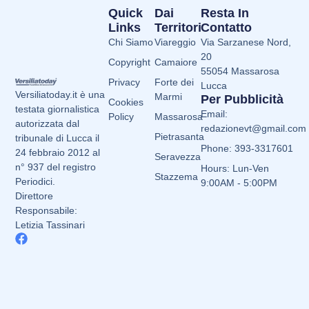
Quick
Dai
Resta In
Links
Territori
Contatto
Chi Siamo
Viareggio
Via Sarzanese Nord,
20
Copyright
Camaiore
55054 Massarosa
Privacy
Forte dei
Lucca
Versiliatoday.it è una
Marmi
Per Pubblicità
Cookies
testata giornalistica
Email:
Policy
Massarosa
autorizzata dal
redazionevt@gmail.com
Pietrasanta
tribunale di Lucca il
Phone: 393-3317601
24 febbraio 2012 al
Seravezza
n° 937 del registro
Hours: Lun-Ven
Stazzema
Periodici.
9:00AM - 5:00PM
Direttore
Responsabile:
Letizia Tassinari