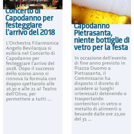
Concerto di
Capodanno per
festeggiare
Capodanno
l’arrivo del 2018
Pietrasanta,
niente bottiglie di
L’Orchestra Filarmonica
vetro per la festa
Angelo Bevilacqua si
esibirà nel Concerto di
In occasione dell’evento
Capodanno per
di fine anno previsto in
festeggiare l’arrivo del
Piazza Duomo a
2018. Dopo il successo
Pietrasanta, il
dello scorso anno si
Commissario ha
rinnova la formula con
disposto il divieto di
doppio spettacolo alle
accedere ai luoghi
16.30 e alle 21 al Teatro
interessati detenendo o
dell’Olivo, per
trasportando
permettere a tutti ...
contenitori in vetro o
metallo di alimenti o
bevande dalle ore 22,00
del 31 ...