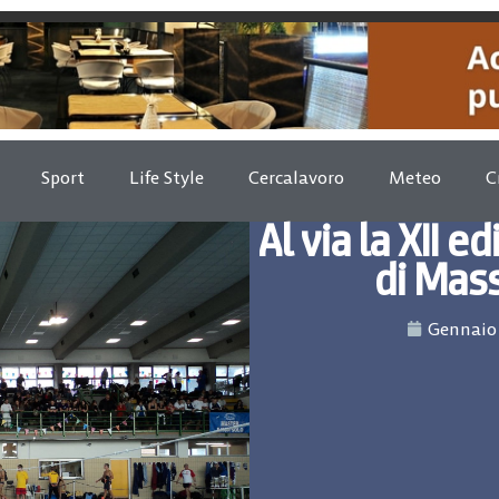
Sport
Life Style
Cercalavoro
Meteo
C
Al via la XII e
di Mas
Gennaio 