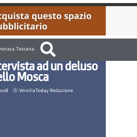
ronaca Toscana
ntervista ad un deluso
llo Mosca
2018
VersiliaToday Redazione