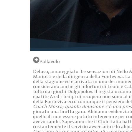
Pallavolo
Deluso, amareggiato. Le sensazioni di
Nello 
Mariotti e della dirigenza della Fonteviva. La 
della stagione ed è arrivata in uno dei momen
considerano anche gli infortuni di Leoni e Cal
tolto dai giochi Dolgopolov. Il regista ucrain
epatite A ed i tempi di recupero non sono al
della Fonteviva ecco comunque il pensiero del
Coach Mosca, quanta delusione c’è una presta
giocato una brutta gara. Abbiamo evidenziato 
quello di non essere potuto intervenire per c
avevo cambi. Sapevamo che il Club Italia bat
costantemente il servizio avversario e lo abb
Cosa non ha funzionato oltre alla ricezione?