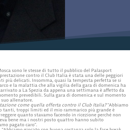
Mosca
sono le stesse di tutto il pubblico del Palasport
prestazione contro il Club Italia è stata una delle peggiori
ti più delicati. Insomma, quasi la tempesta perfetta se si
arco e la malattia che alla vigilia della gara di domenica ha
o arrivato a La Spezia da appena una settimana è affetto da
 momento prevedibili. Sulla gara di domenica e sul momento
 suo allenatore.
zione come quella offerta contro il Club Italia?
“Abbiamo
tanti, troppi limiti ed il mio rammarico più grande è
orreggere quanto stavamo facendo in ricezione perché non
teva bene ma i nostri posto quattro hanno subito
iamo pagato caro”.
“Abbiamo giocato con buona costanza solo la fase break