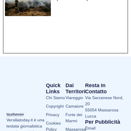
Quick
Dai
Resta In
Links
Territori
Contatto
Chi Siamo
Viareggio
Via Sarzanese Nord,
20
Copyright
Camaiore
55054 Massarosa
Privacy
Forte dei
Lucca
Versiliatoday.it è una
Marmi
Per Pubblicità
Cookies
testata giornalistica
Email:
Policy
Massarosa