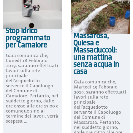
Stop idrico
Massarosa,
programmato
Quiesa e
per Camaiore
Massaciuccoli:
una mattina
Gaia comunica che,
Lunedì 18 Febbraio
senza acqua in
2019, saranno effettuati
casa
lavori sulla rete
principale
dell’acquedotto
Gaia comunica che,
servente il Capoluogo
Martedì 19 Febbraio
del Comune di
2019, saranno effettuati
Camaiore. Pertanto, nel
lavori sulla rete
suddetto giorno, dalle
principale
ore 09:00 alle ore 13:00 e
dell’acquedotto
comunque sino al
servente il Capoluogo
termine dei lavori, verrà
del Comune di
sospesa ...
Massarosa. Pertanto,
nel suddetto giorno,
dalle ore 08:30 alle ore