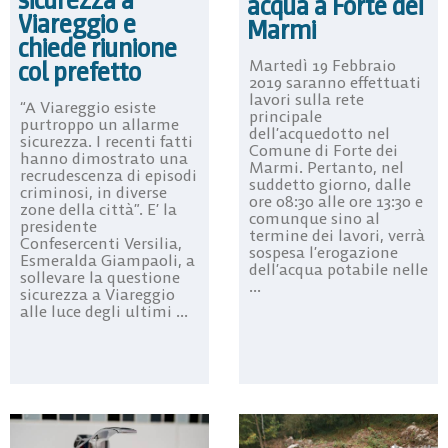
acqua a Forte dei
Viareggio e
Marmi
chiede riunione
col prefetto
Martedì 19 Febbraio
2019 saranno effettuati
lavori sulla rete
“A Viareggio esiste
principale
purtroppo un allarme
dell’acquedotto nel
sicurezza. I recenti fatti
Comune di Forte dei
hanno dimostrato una
Marmi. Pertanto, nel
recrudescenza di episodi
suddetto giorno, dalle
criminosi, in diverse
ore 08:30 alle ore 13:30 e
zone della città”. E’ la
comunque sino al
presidente
termine dei lavori, verrà
Confesercenti Versilia,
sospesa l’erogazione
Esmeralda Giampaoli, a
dell’acqua potabile nelle
sollevare la questione
...
sicurezza a Viareggio
alle luce degli ultimi ...