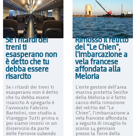
Se i ritardi dei
Rimosso il relitto
treni ti
del “Le Chien”,
esasperano non
l’imbarcazione a
è detto che tu
vela francese
debba essere
affondata alla
risarcito
Meloria
Se i ritardi dei treni ti
L’ente gestore dell’area
esasperano non è detto
marina protetta Secche
che tu debba essere
della Meloria si è fatto
risarcito A spiegarlo è
carico della rimozione
l’avvocato Fabrizio
del relitto del “Le
Bartolini, con studio a
Chien”, l’imbarcazione a
Viareggio Tutti prima o
vela francese affondata
poi siamo incorsi in un
a seguito di incaglio lo
disservizio da parte
scorso 14 gennaio
delle Ferrovie subendo
presso la Torre della