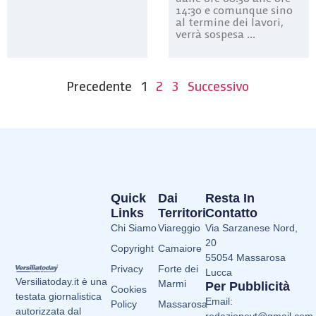
14:30 e comunque sino
al termine dei lavori,
verrà sospesa ...
Precedente
1
2
3
Successivo
Quick
Dai
Resta In
Links
Territori
Contatto
Chi Siamo
Viareggio
Via Sarzanese Nord,
20
Copyright
Camaiore
55054 Massarosa
Privacy
Forte dei
Lucca
Versiliatoday.it è una
Marmi
Per Pubblicità
Cookies
testata giornalistica
Email:
Policy
Massarosa
autorizzata dal
redazionevt@gmail.com