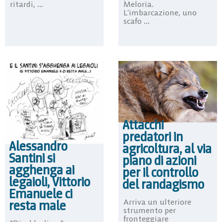
ritardi, ...
Meloria.
L’imbarcazione, uno
scafo ...
Attacchi
predatori in
Alessandro
agricoltura, al via
Santini si
piano di azioni
agghenga ai
per il controllo
legaioli, Vittorio
del randagismo
Emanuele ci
Arriva un ulteriore
resta male
strumento per
fronteggiare