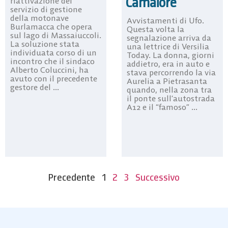
Camaiore
riattivazione del
servizio di gestione
della motonave
Avvistamenti di Ufo.
Burlamacca che opera
Questa volta la
sul lago di Massaiuccoli.
segnalazione arriva da
La soluzione stata
una lettrice di Versilia
individuata corso di un
Today. La donna, giorni
incontro che il sindaco
addietro, era in auto e
Alberto Coluccini, ha
stava percorrendo la via
avuto con il precedente
Aurelia a Pietrasanta
gestore del ...
quando, nella zona tra
il ponte sull’autostrada
A12 e il “famoso” ...
Precedente
1
2
3
Successivo