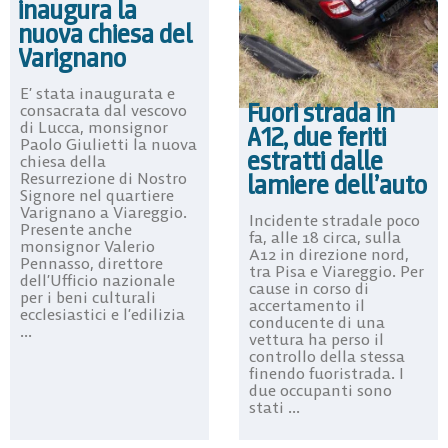
inaugura la
nuova chiesa del
Varignano
E’ stata inaugurata e
Fuori strada in
consacrata dal vescovo
di Lucca, monsignor
A12, due feriti
Paolo Giulietti la nuova
estratti dalle
chiesa della
Resurrezione di Nostro
lamiere dell’auto
Signore nel quartiere
Varignano a Viareggio.
Incidente stradale poco
Presente anche
fa, alle 18 circa, sulla
monsignor Valerio
A12 in direzione nord,
Pennasso, direttore
tra Pisa e Viareggio. Per
dell’Ufficio nazionale
cause in corso di
per i beni culturali
accertamento il
ecclesiastici e l’edilizia
conducente di una
...
vettura ha perso il
controllo della stessa
finendo fuoristrada. I
due occupanti sono
stati ...