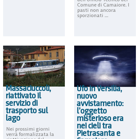
Comune di Camaiore. I
pasti non ancora
sporzionati ...
Massaciuccoli,
Ufo in Versilia,
riattivato il
nuovo
servizio di
avvistamento:
trasporto sul
l’oggetto
lago
misterioso era
nei cieli tra
Nei prossimi giorni
Pietrasanta e
verrà formalizzata la