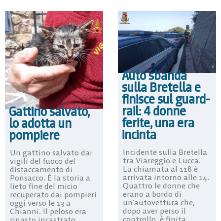
Auto sbanda
sulla Bretella e
finisce sul guard-
rail: 4 donne
Gattino salvato,
ferite, una era
lo adotta un
incinta
pompiere
Incidente sulla Bretella
Un gattino salvato dai
tra Viareggio e Lucca.
vigili del fuoco del
La chiamata al 118 è
distaccamento di
arrivata intorno alle 14.
Ponsacco. È la storia a
Quattro le donne che
lieto fine del micio
erano a bordo di
recuperato dai pompieri
un’autovettura che,
oggi verso le 13 a
dopo aver perso il
Chianni. Il peloso era
controllo, è finita
rinasto incastrato