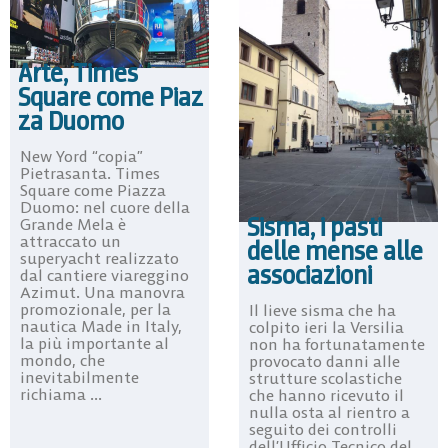
Arte, Times
Square come Piaz
za Duomo
New Yord “copia”
Pietrasanta. Times
Square come Piazza
Duomo: nel cuore della
Sisma, i pasti
Grande Mela è
attraccato un
delle mense alle
superyacht realizzato
associazioni
dal cantiere viareggino
Azimut. Una manovra
promozionale, per la
Il lieve sisma che ha
nautica Made in Italy,
colpito ieri la Versilia
la più importante al
non ha fortunatamente
mondo, che
provocato danni alle
inevitabilmente
strutture scolastiche
richiama ...
che hanno ricevuto il
nulla osta al rientro a
seguito dei controlli
dell’Ufficio Tecnico del