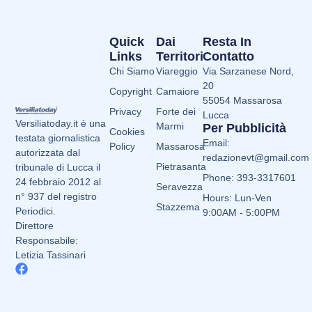
Quick
Dai
Resta In
Links
Territori
Contatto
Chi Siamo
Viareggio
Via Sarzanese Nord,
20
Copyright
Camaiore
55054 Massarosa
Privacy
Forte dei
Lucca
Versiliatoday.it è una
Marmi
Per Pubblicità
Cookies
testata giornalistica
Email:
Policy
Massarosa
autorizzata dal
redazionevt@gmail.com
Pietrasanta
tribunale di Lucca il
Phone: 393-3317601
24 febbraio 2012 al
Seravezza
n° 937 del registro
Hours: Lun-Ven
Stazzema
Periodici.
9:00AM - 5:00PM
Direttore
Responsabile:
Letizia Tassinari