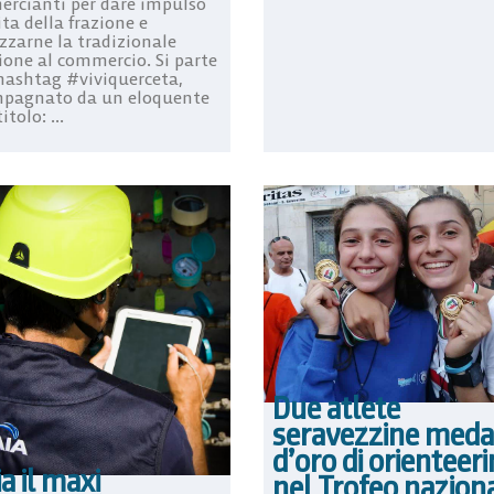
rcianti per dare impulso
ita della frazione e
zzarne la tradizionale
ione al commercio. Si parte
’hashtag #viviquerceta,
pagnato da un eloquente
itolo: ...
Due atlete
seravezzine meda
d’oro di orienteer
ia il maxi
nel Trofeo nazion