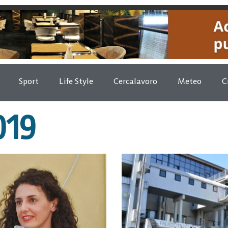
Sport
Life Style
Cercalavoro
Meteo
C
019