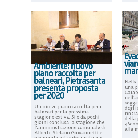
Evad
viar
Ambiente: nuovo
man
piano raccolta per
balneari, Pietrasanta
Nella 
presenta proposta
una p
Carabi
per 2020
nell’a
sogge
Un nuovo piano raccolta per i
degli 
balneari per la prossima
rintra
stagione estiva. Si è da pochi
della
giorni conclusa la stagione che
46enn
l’amministrazione comunale di
alla m
Alberto Stefano Giovannetti è
già pronta ad aprire un tavolo