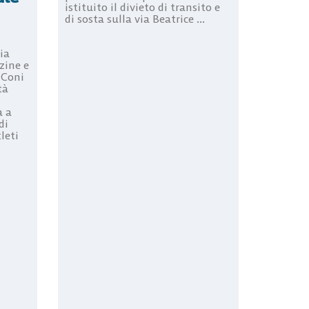
istituito il divieto di transito e
di sosta sulla via Beatrice ...
ia
zine e
o Coni
tà
a a
di
leti