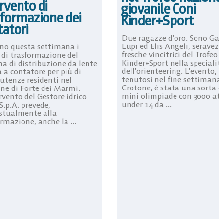
rvento di
giovanile Coni
sformazione dei
Kinder+Sport
tatori
Due ragazze d’oro. Sono Ga
Lupi ed Elis Angeli, seravez
ano questa settimana i
fresche vincitrici del Trofe
 di trasformazione del
Kinder+Sport nella speciali
ma di distribuzione da lente
dell’orienteering. L’evento,
 a contatore per più di
tenutosi nel fine settiman
 utenze residenti nel
Crotone, è stata una sorta 
e di Forte dei Marmi.
mini olimpiade con 3000 at
rvento del Gestore idrico
under 14 da ...
S.p.A. prevede,
stualmente alla
rmazione, anche la ...