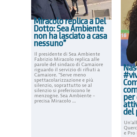
Miracolo replica a Del
Dotto: Sea Ambiente
non ha lasciato a casa
nessuno”
Il presidente di Sea Ambiente
Fabrizio Miracolo replica alle
parole del sindaco di Camaiore
Nas
riguardo il servizio di rifiuti a
#viv
Camaiore. “Serve meno
spettacolarizzazione e più
Com
silenzio, soprattutto se al
com
silenzio si preferiscono le
per 
menzogne. Sea Ambiente –
precisa Miracolo ...
att
del
Un’al
Querc
e Pro 