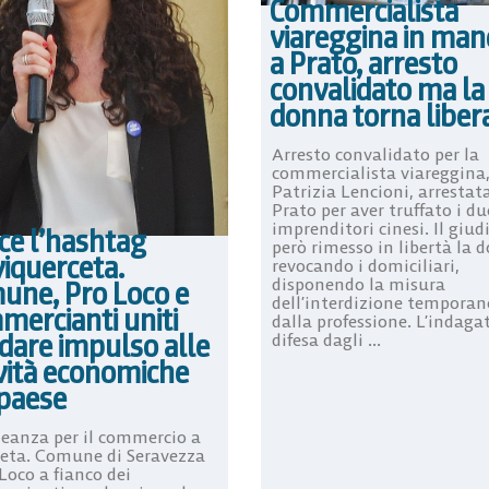
Commercialista
viareggina in man
a Prato, arresto
convalidato ma la
donna torna liber
Arresto convalidato per la
commercialista viareggina
Patrizia Lencioni, arrestat
Prato per aver truffato i du
imprenditori cinesi. Il giud
ce l’hashtag
però rimesso in libertà la 
iquerceta.
revocando i domiciliari,
disponendo la misura
une, Pro Loco e
dell’interdizione temporan
mercianti uniti
dalla professione. L’indaga
dare impulso alle
difesa dagli ...
ività economiche
 paese
leanza per il commercio a
eta. Comune di Seravezza
Loco a fianco dei