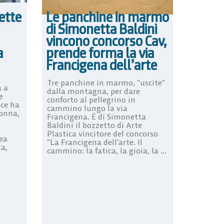
Le panchine in marmo
ette
di Simonetta Baldini
vincono concorso Cav,
prende forma la via
a
Francigena dell’arte
,
Tre panchine in marmo, “uscite”
a a
dalla montagna, per dare
e
conforto al pellegrino in
ice ha
cammino lungo la via
donna,
Francigena. É di Simonetta
Baldini il bozzetto di Arte
Plastica vincitore del concorso
ea
“La Francigena dell’arte. Il
ta,
cammino: la fatica, la gioia, la ...