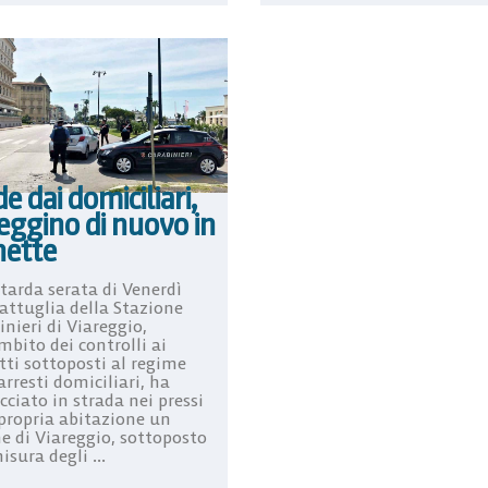
e dai domiciliari,
eggino di nuovo in
ette
tarda serata di Venerdì
attuglia della Stazione
nieri di Viareggio,
mbito dei controlli ai
tti sottoposti al regime
arresti domiciliari, ha
cciato in strada nei pressi
 propria abitazione un
e di Viareggio, sottoposto
isura degli ...