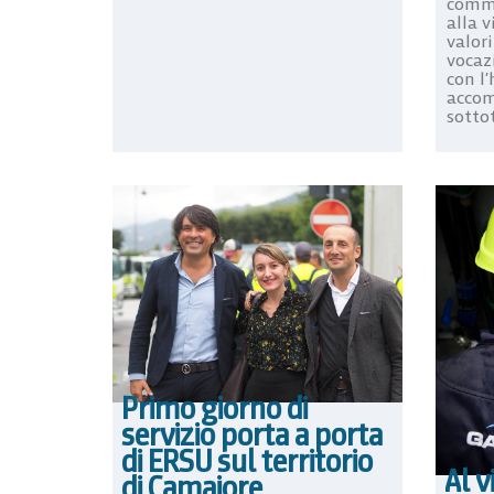
comme
alla v
valori
vocaz
con l
accom
sottot
Primo giorno di
servizio porta a porta
di ERSU sul territorio
Al v
di Camaiore