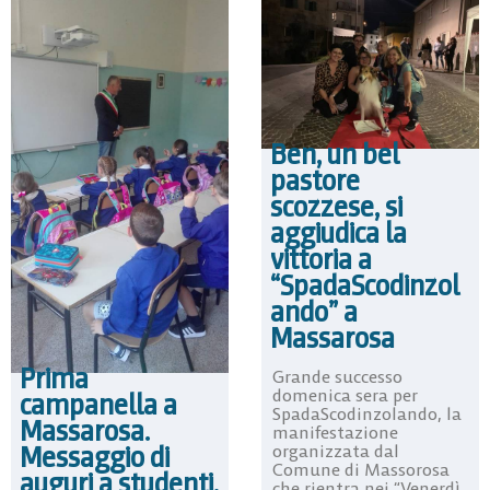
Ben, un bel
pastore
scozzese, si
aggiudica la
vittoria a
“SpadaScodinzol
ando” a
Massarosa
Prima
Grande successo
domenica sera per
campanella a
SpadaScodinzolando, la
Massarosa.
manifestazione
Messaggio di
organizzata dal
Comune di Massorosa
auguri a studenti,
che rientra nei “Venerdì