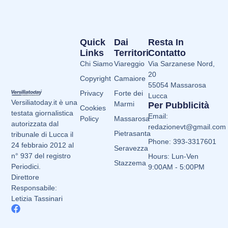
Quick
Dai
Resta In
Links
Territori
Contatto
Chi Siamo
Viareggio
Via Sarzanese Nord,
20
Copyright
Camaiore
55054 Massarosa
Privacy
Forte dei
Lucca
Versiliatoday.it è una
Marmi
Per Pubblicità
Cookies
testata giornalistica
Email:
Policy
Massarosa
autorizzata dal
redazionevt@gmail.com
Pietrasanta
tribunale di Lucca il
Phone: 393-3317601
24 febbraio 2012 al
Seravezza
n° 937 del registro
Hours: Lun-Ven
Stazzema
Periodici.
9:00AM - 5:00PM
Direttore
Responsabile:
Letizia Tassinari