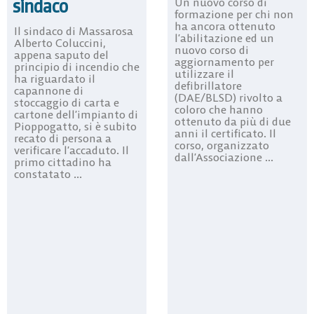
sindaco
Un nuovo corso di
formazione per chi non
ha ancora ottenuto
Il sindaco di Massarosa
l’abilitazione ed un
Alberto Coluccini,
nuovo corso di
appena saputo del
aggiornamento per
principio di incendio che
utilizzare il
ha riguardato il
defibrillatore
capannone di
(DAE/BLSD) rivolto a
stoccaggio di carta e
coloro che hanno
cartone dell’impianto di
ottenuto da più di due
Pioppogatto, si è subito
anni il certificato. Il
recato di persona a
corso, organizzato
verificare l’accaduto. Il
dall’Associazione ...
primo cittadino ha
constatato ...