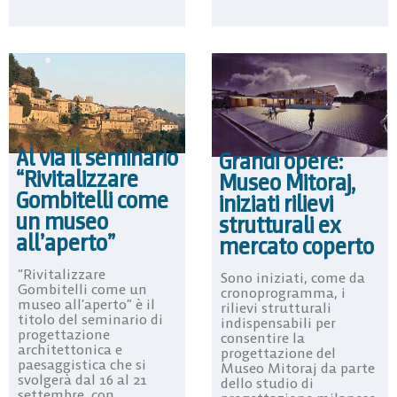
Al via il seminario
Grandi opere:
“Rivitalizzare
Museo Mitoraj,
Gombitelli come
iniziati rilievi
un museo
strutturali ex
all’aperto”
mercato coperto
“Rivitalizzare
Sono iniziati, come da
Gombitelli come un
cronoprogramma, i
museo all’aperto” è il
rilievi strutturali
titolo del seminario di
indispensabili per
progettazione
consentire la
architettonica e
progettazione del
paesaggistica che si
Museo Mitoraj da parte
svolgerà dal 16 al 21
dello studio di
settembre, con