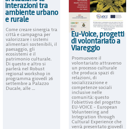
interazioni tra
ambiente urbano
e rurale
Come creare sinergia tra
Eu-Voice, progetti
città e campagna per
di volontariato a
valorizzare i sistemi
alimentari sostenibili, il
Viareggio
paesaggio, gli
ecosistemi e il
Promuovere il
patrimonio culturale.
volontariato attraverso
Di questo e altro si
un processo culturale
parlerà nel Robust
che produca spazi di
regional workshop in
relazioni, di
programma giovedì 26
socializzazione e
settembre a Palazzo
competenze sociali
Ducale, alle ...
inclusive nelle
comunità: questo
l’obiettivo del progetto
EU-VOICE – European
Volunteering and
Integration through
Cultural Experience che
verrà presentato giovedì