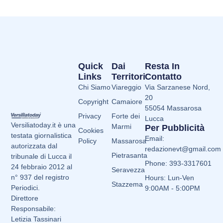
Quick
Dai
Resta In
Links
Territori
Contatto
Chi Siamo
Viareggio
Via Sarzanese Nord,
20
Copyright
Camaiore
55054 Massarosa
Privacy
Forte dei
Lucca
Versiliatoday.it è una
Marmi
Per Pubblicità
Cookies
testata giornalistica
Email:
Policy
Massarosa
autorizzata dal
redazionevt@gmail.com
Pietrasanta
tribunale di Lucca il
Phone: 393-3317601
24 febbraio 2012 al
Seravezza
n° 937 del registro
Hours: Lun-Ven
Stazzema
Periodici.
9:00AM - 5:00PM
Direttore
Responsabile:
Letizia Tassinari