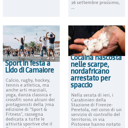
26 settembre prossimo,
...
Cocaina nascosta
Sport in festa a
nelle scarpe,
Lido di Camaiore
nordafricano
arrestato per
Calcio, rugby, hockey,
spaccio
tennis e atletica, ma
anche arti marziali,
yoga, danza classica e
Nella serata di ieri, i
crossfit: sono alcuni dei
Carabinieri della
protagonisti della 7ma
Stazione di Firenze-
edizione di “Sport &
Peretola, nel corso di un
Fitness”, rassegna
servizio di controllo del
dedicata a tutte le
territorio, in via
attività sportive che il
Pistoiese hanno notato