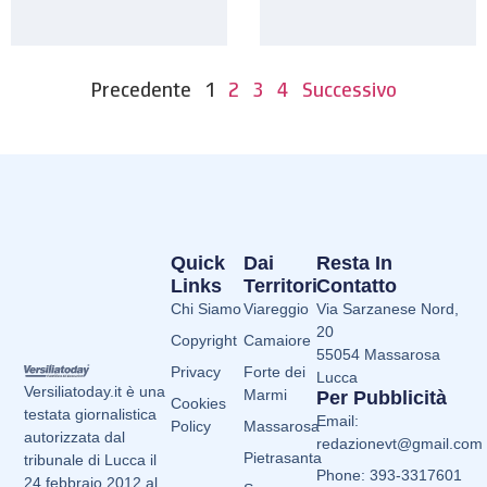
Precedente
1
2
3
4
Successivo
Quick
Dai
Resta In
Links
Territori
Contatto
Chi Siamo
Viareggio
Via Sarzanese Nord,
20
Copyright
Camaiore
55054 Massarosa
Privacy
Forte dei
Lucca
Versiliatoday.it è una
Marmi
Per Pubblicità
Cookies
testata giornalistica
Email:
Policy
Massarosa
autorizzata dal
redazionevt@gmail.com
Pietrasanta
tribunale di Lucca il
Phone: 393-3317601
24 febbraio 2012 al