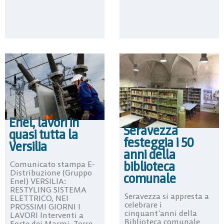
Enel, lavori in
Seravezza
quasi tutta la
festeggia i 50
Versilia
anni della
biblioteca
Comunicato stampa E-
Distribuzione (Gruppo
comunale
Enel) VERSILIA:
RESTYLING SISTEMA
Seravezza si appresta a
ELETTRICO, NEI
celebrare i
PROSSIMI GIORNI I
cinquant’anni della
LAVORI Interventi a
Biblioteca comunale
Forte dei Marmi, Torre