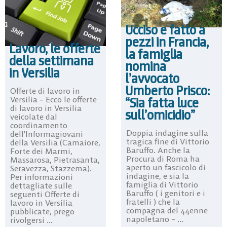
Ucciso e fatto a
pezzi in Francia,
Lavoro, le offerte
la famiglia
della settimana
nomina
in Versilia
l’avvocato
Umberto Prisco:
Offerte di lavoro in
Versilia – Ecco le offerte
“Sia fatta luce
di lavoro in Versilia
sull’omicidio”
veicolate dal
coordinamento
Doppia indagine sulla
dell’Informagiovani
tragica fine di Vittorio
della Versilia (Camaiore,
Baruffo. Anche la
Forte dei Marmi,
Procura di Roma ha
Massarosa, Pietrasanta,
aperto un fascicolo di
Seravezza, Stazzema).
indagine, e sia la
Per informazioni
famiglia di Vittorio
dettagliate sulle
Baruffo ( i genitori e i
seguenti Offerte di
fratelli ) che la
lavoro in Versilia
compagna del 44enne
pubblicate, prego
napoletano – ...
rivolgersi ...