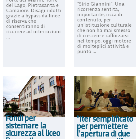
“Sirio Giannini”. Una
del Lago, Pietrasanta e
ricorrenza sentita,
Camaiore. Disagi ridotti
importante, ricca di
grazie a bypass da linee
contenuto, per
di riserva che
un’istituzione culturale
consentiranno di
che non ha mai smesso
ricorrere ad interruzioni
di crescere e rafforzarsi
...
nel tempo, oggi motore
di molteplici attività e
punto ...
Fondi per
“Iter semplificato
sistemare la
per permettere
sicurezza al liceo
l’apertura di due