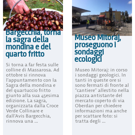
Bargecchia, torna
Museo Mitoraj,
la sagra della
proseguono i
mondina e del
sondaggi
quarto fritto
ecologici
Si torna a far festa sulle
Museo Mitoraj: in corso
colline di Massarosa. Ad
i sondaggi geologici. In
ottobre si rinnova
tanti in queste ore si
l’appuntamento con la
sono fermati di fronte al
Sagra della mondina e
“cantiere” allestito nella
del quartuccio fritto
piazza antistante del
giunto alla sua 45esima
mercato coperto di via
edizione. La sagra,
Oberdan per chiedere
organizzata dalla Croce
informazioni ma anche
Verde Collinare e
per scattare foto: si
dall’Avis Bargecchia,
tratta degli ...
rinnova una ...