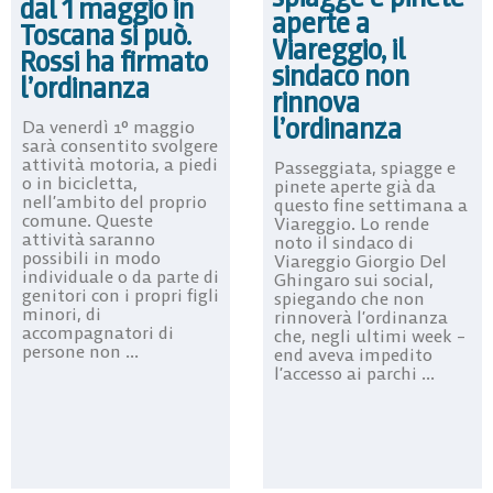
dal 1 maggio in
aperte a
Toscana si può.
Viareggio, il
Rossi ha firmato
sindaco non
l’ordinanza
rinnova
l’ordinanza
Da venerdì 1° maggio
sarà consentito svolgere
attività motoria, a piedi
Passeggiata, spiagge e
o in bicicletta,
pinete aperte già da
nell’ambito del proprio
questo fine settimana a
comune. Queste
Viareggio. Lo rende
attività saranno
noto il sindaco di
possibili in modo
Viareggio Giorgio Del
individuale o da parte di
Ghingaro sui social,
genitori con i propri figli
spiegando che non
minori, di
rinnoverà l’ordinanza
accompagnatori di
che, negli ultimi week –
persone non ...
end aveva impedito
l’accesso ai parchi ...