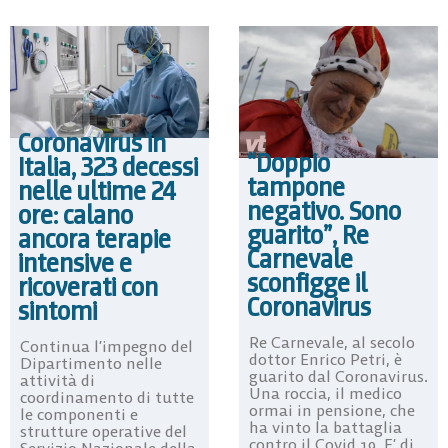
Coronavirus in
“Doppio
Italia, 323 decessi
tampone
nelle ultime 24
negativo. Sono
ore: calano
guarito”, Re
ancora terapie
Carnevale
intensive e
sconfigge il
ricoverati con
Coronavirus
sintomi
Re Carnevale, al secolo
Continua l’impegno del
dottor Enrico Petri, è
Dipartimento nelle
guarito dal Coronavirus.
attività di
Una roccia, il medico
coordinamento di tutte
ormai in pensione, che
le componenti e
ha vinto la battaglia
strutture operative del
contro il Covid 19. E’ di