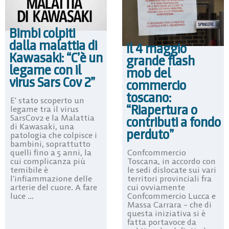
Bimbi colpiti
dalla malattia di
Il 4 maggio
Kawasaki: “C’è un
grande flash
legame con il
mob del
virus Sars Cov 2”
commercio
toscano:
E’ stato scoperto un
“Riapertura o
legame tra il virus
SarsCov2 e la Malattia
contributi a fondo
di Kawasaki, una
perduto”
patologia che colpisce i
bambini, soprattutto
Confcommercio
quelli fino a 5 anni, la
Toscana, in accordo con
cui complicanza più
le sedi dislocate sui vari
temibile è
territori provinciali fra
l’infiammazione delle
cui ovviamente
arterie del cuore. A fare
Confcommercio Lucca e
luce ...
Massa Carrara – che di
questa iniziativa si è
fatta portavoce da