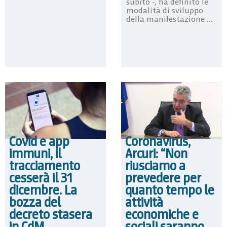
subito -, ha definito le
modalità di sviluppo
della manifestazione ...
Covid e app
Coronavirus,
immuni, il
Arcuri: “Non
tracciamento
riusciamo a
cesserà il 31
prevedere per
dicembre. La
quanto tempo le
bozza del
attività
decreto stasera
economiche e
in CdM
sociali saranno