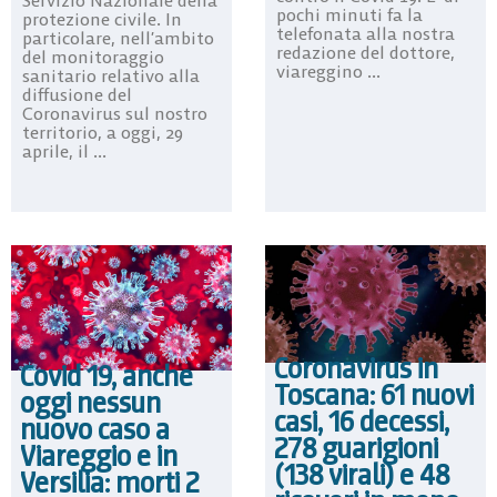
Servizio Nazionale della
pochi minuti fa la
protezione civile. In
telefonata alla nostra
particolare, nell’ambito
redazione del dottore,
del monitoraggio
viareggino ...
sanitario relativo alla
diffusione del
Coronavirus sul nostro
territorio, a oggi, 29
aprile, il ...
Coronavirus in
Covid 19, anche
Toscana: 61 nuovi
oggi nessun
casi, 16 decessi,
nuovo caso a
278 guarigioni
Viareggio e in
(138 virali) e 48
Versilia: morti 2