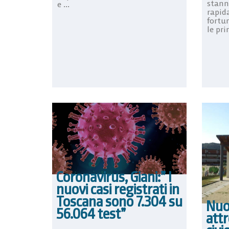
stan
e ...
rapid
fortu
le pri
Coronavirus, Giani:” I
nuovi casi registrati in
Toscana sono 7.304 su
Nuov
56.064 test”
attr