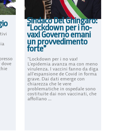
Sindaco Del Ghingaro:
gio
“Lockdown per i no-
vax! Governo emani
tivi
un provvedimento
lia
forte”
 presso
“Lockdown per i no vax!
r dove
L’epidemia avanza ma con meno
chie
virulenza. I vaccini fanno da diga
all’espansione de Covid in forma
grave. Dai dati emerge con
chiarezza che le vere
problematiche in ospedale sono
costituite dai non vaccinati, che
affollano ...