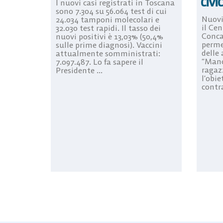
civi
I nuovi casi registrati in Toscana
sono 7.304 su 56.064 test di cui
Nuovi
24.034 tamponi molecolari e
il Cen
32.030 test rapidi. Il tasso dei
Conca
nuovi positivi è 13,03% (50,4%
perme
sulle prime diagnosi). Vaccini
delle 
attualmente somministrati:
“Manch
7.097.487. Lo fa sapere il
ragaz
Presidente ...
l’obie
contra