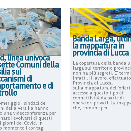
Banda Larga, ulti
la mappatura in
provincia di Lucca
d, linea univoca
sette Comuni della
La copertura della banda u
larga sul territorio provinc
ilia sui
non ha più segreti. E’ term
canismi di
infatti, il lavoro, effettuat
Provincia di Lucca,
portamento e di
sulla mappatura dell’offert
trollo
accesso a questo tipo di
connettività da parte di
operatori privati. La mapp
omeriggio i sindaci dei
che, comune per ...
i della Versilia hanno
o una videoconferenza per
are l’evolversi di questi
 giorni del Covid. In
o momento i contagi