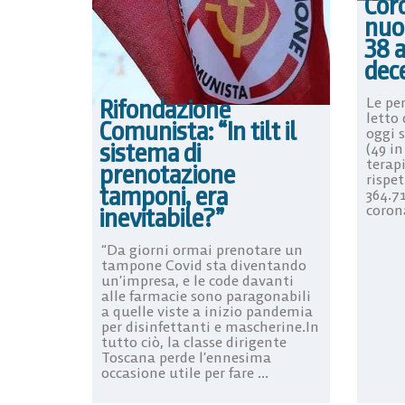
Cor
nuov
38 a
dec
Rifondazione
Le per
letto 
Comunista: “In tilt il
oggi 
sistema di
(49 in
terap
prenotazione
rispet
tamponi, era
364.71
corona
inevitabile?”
“Da giorni ormai prenotare un
tampone Covid sta diventando
un’impresa, e le code davanti
alle farmacie sono paragonabili
a quelle viste a inizio pandemia
per disinfettanti e mascherine.In
tutto ciò, la classe dirigente
Toscana perde l’ennesima
occasione utile per fare ...