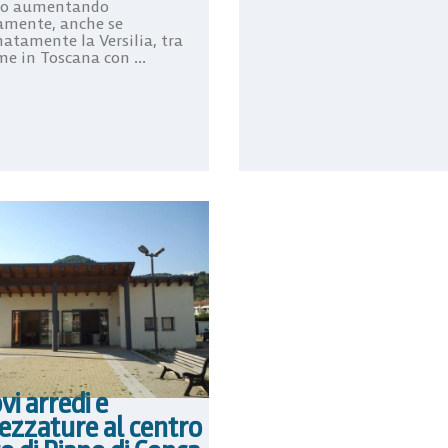
no aumentando
amente, anche se
natamente la Versilia, tra
me in Toscana con ...
i arredi e
ezzature al centro