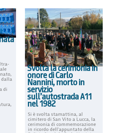
mata
ltra-
Svolta la cerimonia in
iale
onore di Carlo
inato,
o dalla
Nannini, morto in
servizio
a di
sull’autostrada A11
nel 1982
atura,
Si è svolta stamattina, al
cimitero di San Vito a Lucca, la
cerimonia di commemorazione
in ricordo dell’appuntato della