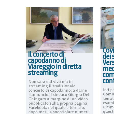
Covi
Il concerto di
dei 
capodanno di
Vers
Viareggio in diretta
mec
streaming
com
con
Non sarà dal vivo ma in
streaming il tradizionale
Ieri p
concerto di capodanno: a darne
Comun
l’annuncio il sindaco Giorgio Del
tenut
Ghingaro a margine di un video
esamin
pubblicato sulla propria pagina
ultimi
Facebook, nel quale è tornato,
quest
dopo mesi, a snocciolare numeri