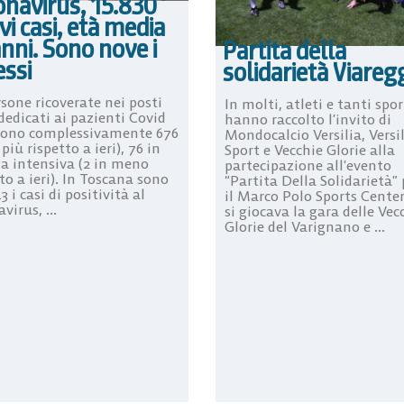
onavirus, 15.830
i casi, età media
nni. Sono nove i
Partita della
essi
solidarietà Viareg
sone ricoverate nei posti
In molti, atleti e tanti spor
dedicati ai pazienti Covid
hanno raccolto l’invito di
sono complessivamente 676
Mondocalcio Versilia, Versi
 più rispetto a ieri), 76 in
Sport e Vecchie Glorie alla
ia intensiva (2 in meno
partecipazione all’evento
to a ieri). In Toscana sono
“Partita Della Solidarietà”
3 i casi di positività al
il Marco Polo Sports Cente
virus, ...
si giocava la gara delle Vec
Glorie del Varignano e ...