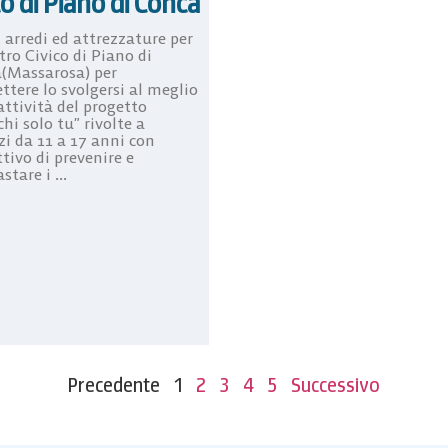
co di Piano di Conca
 arredi ed attrezzature per
tro Civico di Piano di
(Massarosa) per
ttere lo svolgersi al meglio
attività del progetto
i solo tu” rivolte a
zi da 11 a 17 anni con
ttivo di prevenire e
stare i ...
Precedente
1
2
3
4
5
Successivo