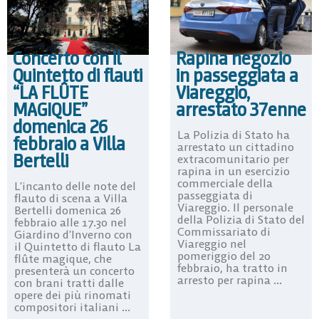
Concerto con il
Rapina negozio
Quintetto di flauti
in passeggiata a
“LA FLÛTE
Viareggio,
MAGIQUE”
arrestato 37enne
domenica 26
La Polizia di Stato ha
febbraio a Villa
arrestato un cittadino
Bertelli
extracomunitario per
rapina in un esercizio
commerciale della
L’incanto delle note del
passeggiata di
flauto di scena a Villa
Viareggio. Il personale
Bertelli domenica 26
della Polizia di Stato del
febbraio alle 17.30 nel
Commissariato di
Giardino d’Inverno con
Viareggio nel
il Quintetto di flauto La
pomeriggio del 20
flûte magique, che
febbraio, ha tratto in
presenterà un concerto
arresto per rapina ...
con brani tratti dalle
opere dei più rinomati
compositori italiani ...