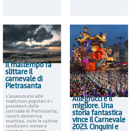
Il maltempo fa
slittare il
carnevale di
Pietrasanta
L’assessorato alle
Allegrucci è il
tradizioni popolari e i
migliore. Una
presidenti delle
storia fantastica
contrade di Pietrasanta,
riuniti domenica
vince il Carnevale
mattina, viste le cattive
2023. Cinquini e
condizioni meteo e
valutati i prospetti