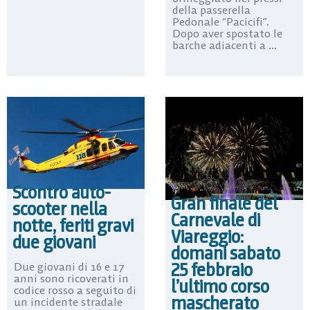
della passerella
Pedonale “Pacicifi”.
Dopo aver spostato le
barche adiacenti a ...
Scontro auto-
Gran finale del
scooter nella
Carnevale di
notte, feriti gravi
Viareggio:
due giovani
domani sabato
25 febbraio
Due giovani di 16 e 17
anni sono ricoverati in
l’ultimo corso
codice rosso a seguito di
mascherato
un incidente stradale