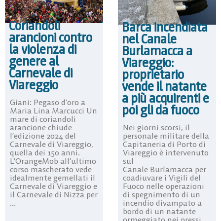
Coriandoli
Barca incendiata
arancioni contro
nel Canale
la violenza di
Burlamacca a
genere al
Viareggio:
Carnevale di
proprietario
Viareggio
vende il natante
a più acquirenti e
Giani: Pegaso d’oro a
poi gli da fuoco
Maria Lina Marcucci Un
mare di coriandoli
arancione chiude
Nei giorni scorsi, il
l’edizione 2024 del
personale militare della
Carnevale di Viareggio,
Capitaneria di Porto di
quella dei 150 anni.
Viareggio è intervenuto
L’OrangeMob all’ultimo
sul
corso mascherato vede
Canale Burlamacca per
idealmente gemellati il
coadiuvare i Vigili del
Carnevale di Viareggio e
Fuoco nelle operazioni
il Carnevale di Nizza per
di spegnimento di un
...
incendio divampato a
bordo di un natante
ormeggiato nei pressi