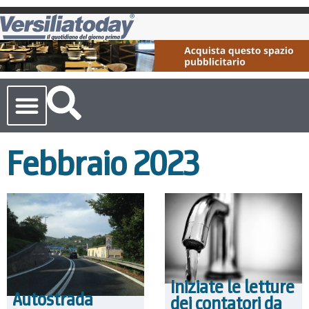
Cronaca Toscana
Febbraio 2023
Iniziate le letture
Autostrada
dei contatori da