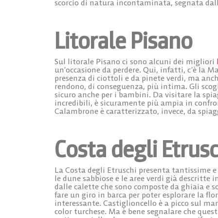
scorcio di natura incontaminata, segnata dal
Litorale Pisano
Sul
litorale Pisano
ci sono alcuni dei migliori
un’occasione da perdere. Qui, infatti, c’è la
Ma
presenza di ciottoli e da pinete verdi, ma an
rendono, di conseguenza, più intima. Gli scogl
sicuro anche per i bambini. Da visitare la
spia
incredibili, è sicuramente più ampia in confron
Calambrone
è caratterizzato, invece, da spiag
Costa degli Etrusc
La
Costa degli Etruschi
presenta tantissime e 
le dune sabbiose e le aree verdi già descritte
dalle
calette
che sono composte da ghiaia e son
fare un
giro in barca
per poter esplorare la fl
interessante.
Castiglioncello
è a picco sul mar
color turchese. Ma è bene segnalare che quest