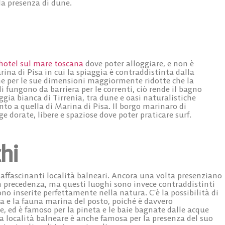
la presenza di dune.
hotel sul mare toscana
dove poter alloggiare, e non è
rina di Pisa
in cui la spiaggia è contraddistinta dalla
che per le sue dimensioni maggiormente ridotte che la
i fungono da barriera per le correnti, ciò rende il bagno
ggia bianca di Tirrenia
, tra dune e oasi naturalistiche
to a quella di Marina di Pisa. Il
borgo marinaro di
ge dorate, libere e spaziose dove poter praticare surf.
hi
affascinanti località balneari. Ancora una volta presenziano
 in precedenza, ma questi luoghi sono invece contraddistinti
o inserite perfettamente nella natura. C’è la possibilità di
ora e la fauna marina del posto, poiché è davvero
e, ed è famoso per la pineta e le baie bagnate dalle acque
a località balneare è anche famosa per la presenza del suo