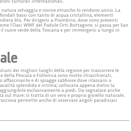
zioni culturali internazionali.
: natura selvaggia e rovine etrusche lo rendono unico. La
fondali bassi con tanto di acqua cristallina, elementi
diera blu. Per dirigersi a
Piombino
, dove sono presenti
 come l’Oasi WWF del Padule Orti Bottagone, si passa per
San
e il cuore verde della Toscana e per immergersi a lungo in
ale
lcuni dei migliori luoghi della regione per trascorrere le
e della Pescaia e Follonica
sono molto chiacchierati,
 affascinante e di spiagge sabbiose dove rilassarsi o
località splendida e intima; collocata appena dietro la
 raggiungibile esclusivamente a piedi. Da segnalare anche
a sul mare: si tratta di un vero e proprio gioiello naturale.
rocciosa permette anche di osservare angoli paradisiaci