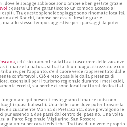
ri
, dove le spiagge sabbiose sono ampie e ben gestite grazie
evoli
; queste ultime garantiscono un comodo accesso al
i ospiti. Tra queste splendide spiagge sono rinomate località
arina dei Ronchi, famose per essere
fresche
grazie
i, ma allo stesso tempo
suggestive
per i paesaggi da poter
Toscana
, ed è sicuramente adatta a trascorrere delle vacanze
ive, il mare e la natura, si tratta di un luogo attrezzato e con
ibuire, per l’appunto, c’è il
cuore verde
rappresentato dalle
te confortevoli. Ciò è reso possibile dalla presenza di
iore
, essenziali per il turismo regionale durante i mesi caldi,
mente eccelsi, sia perché ci sono locali notturni dedicati ai
e il lungomare qui presenti costeggiano il mare e uniscono
 luoghi quasi fiabeschi. Una delle zone dove poter trovare la
tate, è sicuramente
Marina di Pietrasanta
, dove prevalgono le
ici pur essendo a due passi dal centro del paesino. Una volta
rsi al
Parco Regionale Migliarino, San Rossore,
iaggia unica per caratteristiche. Trattasi di un vero e proprio