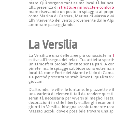
mare
. Qui sorgono tantissime
località balnea
alla presenza di
strutture rinnovate e confort
mare riservando un posto in spiaggia ai propr
come
Marina di Carrara
, Marina di Massa e M
all’intervento del vento proveniente dalle Alp
ammirare passeggiando.
La Versilia
La
Versilia
è una delle aree più conosciute in
estive all’insegna del relax. Tra attività sport
un’atmosfera probabilmente senza pari. A contr
pinete, ma le
spiagge sabbiose
sono estremamen
località come
Forte dei Marmi
e
Lido di Cama
sia perché presentano stabilimenti qualitativa
giovani.
D’altronde, le ville, le fontane, le piazzette 
una varietà di elementi tali da rendere questi
serenità necessaria per viversi al meglio l’es
decorazioni in stile liberty e alberghi econom
giunti in Versilia, bisogna assolutamente reca
Massaciuccoli
, dove è possibile trovare una sp