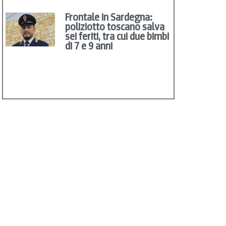
Frontale in Sardegna:
poliziotto toscano salva
sei feriti, tra cui due bimbi
di 7 e 9 anni