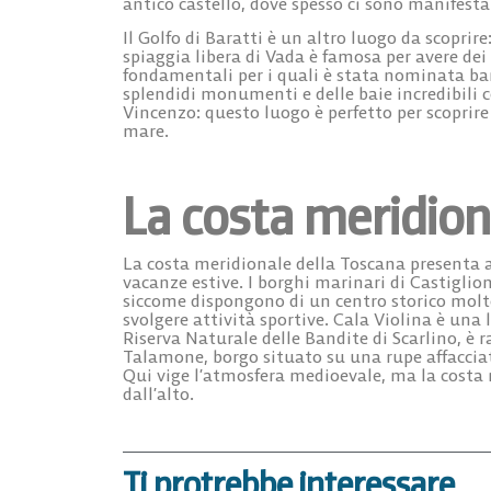
antico castello
, dove spesso ci sono manifesta
Il
Golfo di Baratti
è un altro luogo da scoprire
spiaggia libera di Vada
è famosa per avere dei 
fondamentali per i quali è stata nominata ban
splendidi monumenti e delle baie incredibili
Vincenzo
: questo luogo è perfetto per scoprir
mare.
La costa meridion
La costa meridionale della Toscana
presenta a
vacanze estive. I borghi marinari di
Castiglion
siccome dispongono di un centro storico molto
svolgere attività sportive.
Cala Violina
è una 
Riserva Naturale delle Bandite di Scarlino, è
Talamone
, borgo situato su una rupe affacciat
Qui vige l’atmosfera medioevale, ma la costa 
dall’alto.
Ti protrebbe interessare