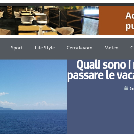
Sport
Life Style
Cercalavoro
Meteo
C
Quali sono i
passare le vac
G