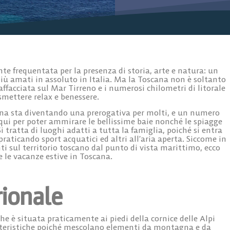
e frequentata per la presenza di storia, arte e natura: un
iù amati in assoluto in Italia. Ma la Toscana non è soltanto
affacciata sul Mar Tirreno
e i numerosi chilometri di litorale
mettere relax e benessere.
ana
sta diventando una prerogativa per molti, e un numero
o qui per poter ammirare le bellissime
baie
nonché le
spiagge
Si tratta di luoghi adatti a tutta la famiglia, poiché si entra
praticando sport acquatici ed altri all’aria aperta. Siccome in
i sul territorio toscano dal punto di vista marittimo, ecco
e le vacanze estive in Toscana
.
rionale
che è situata praticamente ai piedi della cornice delle Alpi
tteristiche poiché mescolano
elementi da montagna e da