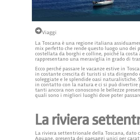
Viaggi
La
Toscana
è una regione italiana assiduament
mix perfetto che rende questo luogo uno dei p
costellata da borghi e colline, poiché la
costa 
rappresentano una meraviglia in grado di tras
Ecco perché passare le
vacanze estive in Tosc
in costante crescita di turisti si sta dirigend
soleggiate
e le splendide
oasi naturalistiche
. 
in contatto con la natura e ci si può divertire 
tanti ancora non conoscono le bellezze present
quali sono
i migliori luoghi dove poter passar
La riviera settent
La riviera settentrionale della Toscana
, dato 
Apuane, presenta dei paesaggi unici per cara