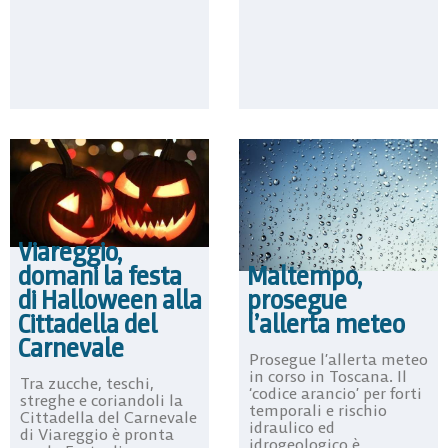
Viareggio,
domani la festa
Maltempo,
di Halloween alla
prosegue
Cittadella del
l’allerta meteo
Carnevale
Prosegue l’allerta meteo
in corso in Toscana. Il
Tra zucche, teschi,
‘codice arancio’ per forti
streghe e coriandoli la
temporali e rischio
Cittadella del Carnevale
idraulico ed
di Viareggio è pronta
idrogeologico è