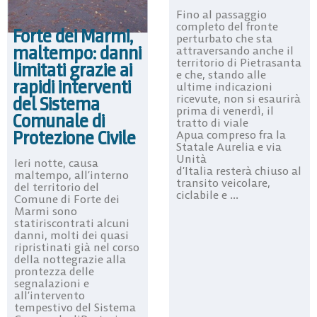
Fino al passaggio
completo del fronte
Forte dei Marmi,
perturbato che sta
maltempo: danni
attraversando anche il
territorio di Pietrasanta
limitati grazie ai
e che, stando alle
rapidi interventi
ultime indicazioni
ricevute, non si esaurirà
del Sistema
prima di venerdì, il
Comunale di
tratto di viale
Protezione Civile
Apua compreso fra la
Statale Aurelia e via
Unità
Ieri notte, causa
d’Italia resterà chiuso al
maltempo, all’interno
transito veicolare,
del territorio del
ciclabile e ...
Comune di Forte dei
Marmi sono
statiriscontrati alcuni
danni, molti dei quasi
ripristinati già nel corso
della nottegrazie alla
prontezza delle
segnalazioni e
all’intervento
tempestivo del Sistema