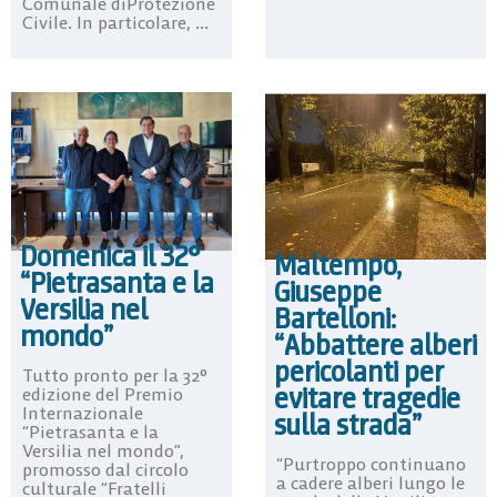
Comunale diProtezione
Civile. In particolare, ...
Domenica il 32°
Maltempo,
“Pietrasanta e la
Giuseppe
Versilia nel
Bartelloni:
mondo”
“Abbattere alberi
pericolanti per
Tutto pronto per la 32°
evitare tragedie
edizione del Premio
Internazionale
sulla strada”
“Pietrasanta e la
Versilia nel mondo”,
“Purtroppo continuano
promosso dal circolo
a cadere alberi lungo le
culturale “Fratelli