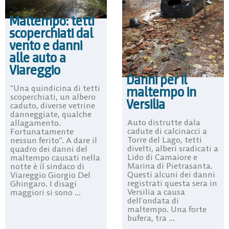
Maltempo: tetti
scoperchiati dal
vento e danni
alle auto a
Viareggio
Danni per il
“Una quindicina di tetti
maltempo in
scoperchiati, un albero
Versilia
caduto, diverse vetrine
danneggiate, qualche
Auto distrutte dala
allagamento.
cadute di calcinacci a
Fortunatamente
Torre del Lago, tetti
nessun ferito”. A dare il
divelti, alberi sradicati a
quadro dei danni del
Lido di Camaiore e
maltempo causati nella
Marina di Pietrasanta.
notte è il sindaco di
Questi alcuni dei danni
Viareggio Giorgio Del
registrati questa sera in
Ghingaro. I disagi
Versilia a causa
maggiori si sono ...
dell’ondata di
maltempo. Una forte
bufera, tra ...