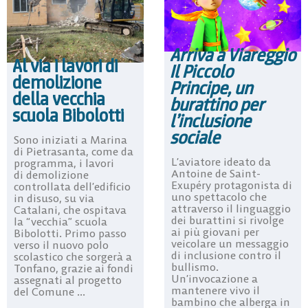
Arriva a Viareggio
Al via i lavori di
Il Piccolo
demolizione
Principe, un
della vecchia
burattino per
scuola Bibolotti
l’inclusione
sociale
Sono iniziati a Marina
di Pietrasanta, come da
L’aviatore ideato da
programma, i lavori
Antoine de Saint-
di demolizione
Exupéry protagonista di
controllata dell’edificio
uno spettacolo che
in disuso, su via
attraverso il linguaggio
Catalani, che ospitava
dei burattini si rivolge
la “vecchia” scuola
ai più giovani per
Bibolotti. Primo passo
veicolare un messaggio
verso il nuovo polo
di inclusione contro il
scolastico che sorgerà a
bullismo.
Tonfano, grazie ai fondi
Un’invocazione a
assegnati al progetto
mantenere vivo il
del Comune ...
bambino che alberga in