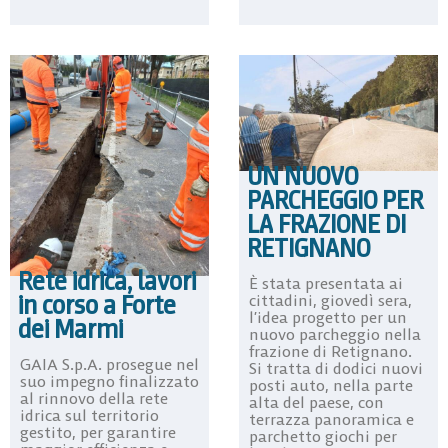
UN NUOVO
PARCHEGGIO PER
LA FRAZIONE DI
RETIGNANO
Rete idrica, lavori
È stata presentata ai
in corso a Forte
cittadini, giovedì sera,
l’idea progetto per un
dei Marmi
nuovo parcheggio nella
frazione di Retignano.
GAIA S.p.A. prosegue nel
Si tratta di dodici nuovi
suo impegno finalizzato
posti auto, nella parte
al rinnovo della rete
alta del paese, con
idrica sul territorio
terrazza panoramica e
gestito, per garantire
parchetto giochi per